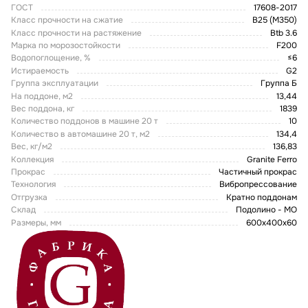
ГОСТ
17608-2017
Класс прочности на сжатие
В25 (М350)
Класс прочности на растяжение
Btb 3.6
Марка по морозостойкости
F200
Водопоглощение, %
≤6
Истираемость
G2
Группа эксплуатации
Группа Б
На поддоне, м2
13,44
Вес поддона, кг
1839
Количество поддонов в машине 20 т
10
Количество в автомашине 20 т, м2
134,4
Вес, кг/м2
136,83
Коллекция
Granite Ferro
Прокрас
Частичный прокрас
Технология
Вибропрессование
Отгрузка
Кратно поддонам
Склад
Подолино - МО
Размеры, мм
600x400x60