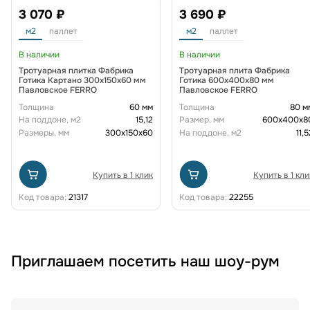
3 070 ₽
3 690 ₽
м2
паллет
м2
паллет
В наличии
В наличии
Тротуарная плитка Фабрика
Тротуарная плита Фабрика
Готика Картано 300х150х60 мм
Готика 600х400х80 мм
Павловское FERRO
Павловское FERRO
Толщина
60 мм
Толщина
80 м
На поддоне, м2
15,12
Размер, мм
600х400х8
Размеры, мм
300х150х60
На поддоне, м2
11,5
Купить в 1 клик
Купить в 1 кли
Код товара:
21317
Код товара:
22255
Приглашаем посетить наш шоу-рум