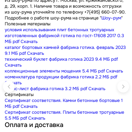
Из шоу-рума по адресу г. Москва, ул. Кржижановского,
д. 29, корп. 1. Наличие товара и возможность отгрузки
из шоу-рума уточняйте по телефону +7(495) 660-07-90.
Подробнее о работе шоу-рума на странице "
Шоу–рум
"
Полезные материалы
условия использывания плит бетонных тротуарных
изготовленных фабрикой готика по гост-17608 2017
0.3
МБ
pdf
Скачать
каталог бортовых камней фабрика готика. февраль 2023
9.1 МБ
pdf
Скачать
технический буклет фабрика готика 2023
9.4 МБ
pdf
Скачать
коллекционные элементы мощения
5.4 МБ
pdf
Скачать
номенклатура продукции фабрика готика
2.2 МБ
pdf
Скачать
прайс-лист фабрика готика
3.2 МБ
pdf
Скачать
Сертификаты
Сертификат соответствия. Камни бетонные бортовые
1
МБ
pdf
Скачать
Сертификат соответствия. Плиты бетонные тротуарные
5.5 МБ
pdf
Скачать
Оплата и доставка