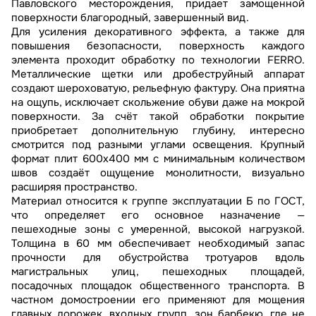
Павловского месторождения, придает замощенной
поверхности благородный, завершенный вид.
Для усиления декоративного эффекта, а также для
повышения безопасности, поверхность каждого
элемента проходит обработку по технологии FERRO.
Металлические щетки или дробеструйный аппарат
создают шероховатую, рельефную фактуру. Она приятна
на ощупь, исключает скольжение обуви даже на мокрой
поверхности. За счёт такой обработки покрытие
приобретает дополнительную глубину, интересно
смотрится под разными углами освещения. Крупный
формат плит 600х400 мм с минимальным количеством
швов создаёт ощущение монолитности, визуально
расширяя пространство.
Материал относится к группе эксплуатации Б по ГОСТ,
что определяет его основное назначение —
пешеходные зоны с умеренной, высокой нагрузкой.
Толщина в 60 мм обеспечивает необходимый запас
прочности для обустройства тротуаров вдоль
магистральных улиц, пешеходных площадей,
посадочных площадок общественного транспорта. В
частном домостроении его применяют для мощения
главных дорожек, входных групп, зон барбекю, где не