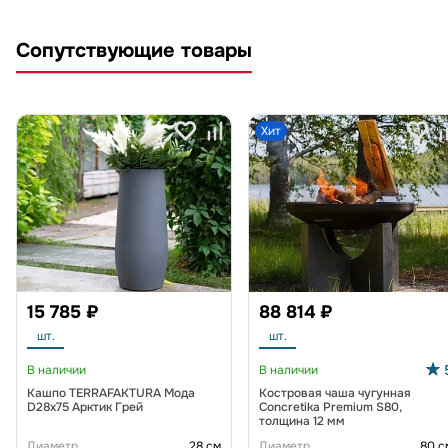
Сопутствующие товары
Хит
15 785 ₽
88 814 ₽
шт.
шт.
В наличии
В наличии
Кашпо TERRAFAKTURA Мода
Костровая чаша чугунная
D28x75 Арктик Грей
Concretika Premium S80,
толщина 12 мм
Диаметр
28 см
Диаметр
80 с