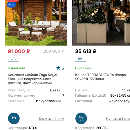
Хит
91 000 ₽
35 613 ₽
209 900 ₽
шт.
шт.
5
В наличии
В наличии
Комплект мебели Zoya Royal
Кашпо TERRAFAKTURA Флора
Family из искусственного
90x35xH55 Дюна
ротанга, цвет коричневый
Комплект, шт.
Диван
...
Высота
55 с
Количество мест
7
Габариты (ДxШxВ)
90x35x55 с
Материал
Искусственный ротанг
Материал
Файберстоу
Купить в 1 клик
Купить в 1 кли
Код товара:
17031
Код товара:
28086