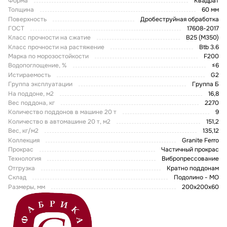
Форма
Квадрат
Толщина
60 мм
Поверхность
Дробеструйная обработка
ГОСТ
17608-2017
Класс прочности на сжатие
В25 (М350)
Класс прочности на растяжение
Btb 3.6
Марка по морозостойкости
F200
Водопоглощение, %
≤6
Истираемость
G2
Группа эксплуатации
Группа Б
На поддоне, м2
16,8
Вес поддона, кг
2270
Количество поддонов в машине 20 т
9
Количество в автомашине 20 т, м2
151,2
Вес, кг/м2
135,12
Коллекция
Granite Ferro
Прокрас
Частичный прокрас
Технология
Вибропрессование
Отгрузка
Кратно поддонам
Склад
Подолино - МО
Размеры, мм
200х200х60