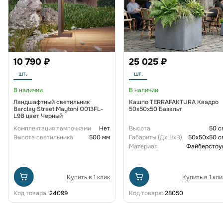
10 790 ₽
25 025 ₽
шт.
шт.
В наличии
В наличии
Ландшафтный светильник
Кашпо TERRAFAKTURA Квадро
Barclay Street Maytoni O013FL-
50x50x50 Базальт
L9B цвет Черный
Комплектация лампочками
Нет
Высота
50 с
Высота светильника
500 мм
Габариты (ДxШxВ)
50x50x50 с
Материал
Файберстоу
Купить в 1 клик
Купить в 1 кли
Код товара:
24099
Код товара:
28050