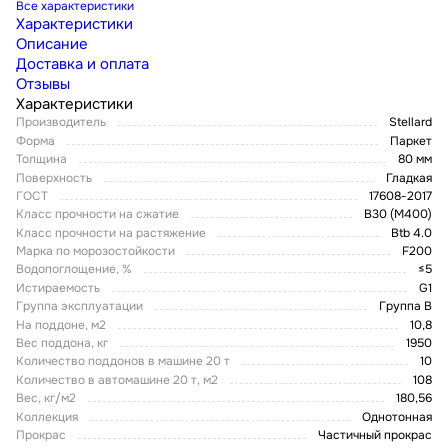
Все характеристики
Характеристики
Описание
Доставка и оплата
Отзывы
Характеристики
Производитель
Stellard
Форма
Паркет
Толщина
80 мм
Поверхность
Гладкая
ГОСТ
17608-2017
Класс прочности на сжатие
В30 (М400)
Класс прочности на растяжение
Btb 4.0
Марка по морозостойкости
F200
Водопоглощение, %
≤5
Истираемость
G1
Группа эксплуатации
Группа В
На поддоне, м2
10,8
Вес поддона, кг
1950
Количество поддонов в машине 20 т
10
Количество в автомашине 20 т, м2
108
Вес, кг/м2
180,56
Коллекция
Однотонная
Прокрас
Частичный прокрас