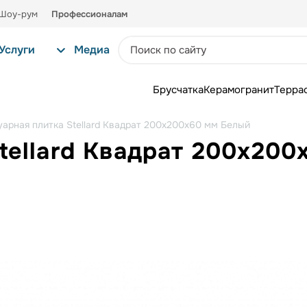
Шоу-рум
Профессионалам
Услуги
Медиа
Брусчатка
Керамогранит
Терра
уарная плитка Stellard Квадрат 200х200х60 мм Белый
tellard Квадрат 200х20