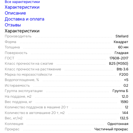
Все характеристики
Характеристики
Описание
Доставка и оплата
Отзывы
Характеристики
Производитель
Stellard
Форма
Квадрат
Толщина
60 мм
Поверхность
Гладкая
ГОСТ
17608-2017
Класс прочности на сжатие
В25 (М350)
Класс прочности на растяжение
Btb 3.6
Марка по морозостойкости
F200
Водопоглощение, %
≤5
Истираемость
G2
Группа эксплуатации
Группа Б
На поддоне, м2
12,0
Вес поддона, кг
1590
Количество поддонов в машине 20 т
12
Количество в автомашине 20 т, м2
144
Вес, кг/м2
132,5
Коллекция
Однотонная
Прокрас
Частичный прокрас