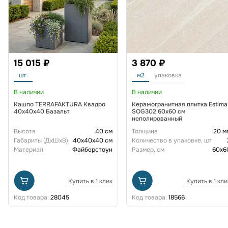
15 015 ₽
3 870 ₽
шт.
м2
упаковка
В наличии
В наличии
Кашпо TERRAFAKTURA Квадро
Керамогранитная плитка Estima
40x40x40 Базальт
SOG302 60х60 см
неполированный
Высота
40 см
Толщина
20 м
Габариты (ДxШxВ)
40x40x40 см
Количество в упаковке, шт
Материал
Файберстоун
Размер, см
60x6
Купить в 1 клик
Купить в 1 кли
Код товара:
28045
Код товара:
18566