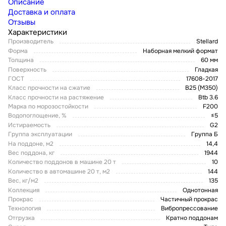
Описание
Доставка и оплата
Отзывы
Характеристики
Производитель
Stellard
Форма
Наборная мелкий формат
Толщина
60 мм
Поверхность
Гладкая
ГОСТ
17608-2017
Класс прочности на сжатие
В25 (М350)
Класс прочности на растяжение
Btb 3.6
Марка по морозостойкости
F200
Водопоглощение, %
≤5
Истираемость
G2
Группа эксплуатации
Группа Б
На поддоне, м2
14,4
Вес поддона, кг
1944
Количество поддонов в машине 20 т
10
Количество в автомашине 20 т, м2
144
Вес, кг/м2
135
Коллекция
Однотонная
Прокрас
Частичный прокрас
Технология
Вибропрессование
Отгрузка
Кратно поддонам