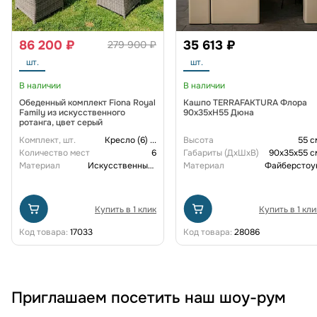
86 200 ₽
35 613 ₽
279 900 ₽
шт.
шт.
В наличии
В наличии
Обеденный комплект Fiona Royal
Кашпо TERRAFAKTURA Флора
Family из искусственного
90x35xH55 Дюна
ротанга, цвет серый
Комплект, шт.
Кресло (6)
...
Высота
55 с
Количество мест
6
Габариты (ДxШxВ)
90x35x55 с
Материал
Искусственный ротанг
Материал
Файберстоу
Купить в 1 клик
Купить в 1 кли
Код товара:
17033
Код товара:
28086
Приглашаем посетить наш шоу-рум