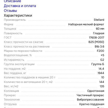
Описание
Доставка и оплата
Отзывы
Характеристики
Производитель
Stellard
Форма
Наборная мелкий формат
Толщина
60 мм
Поверхность
Гладкая
ГОСТ
17608-2017
Класс прочности на сжатие
В25 (М350)
Класс прочности на растяжение
Btb 3.6
Марка по морозостойкости
F200
Водопоглощение, %
≤5
Истираемость
G2
Группа эксплуатации
Группа Б
На поддоне, м2
14,4
Вес поддона, кг
1944
Количество поддонов в машине 20 т
10
Количество в автомашине 20 т, м2
144
Вес, кг/м2
135
Коллекция
Однотонная
Прокрас
Частичный прокрас
Технология
Вибропрессование
Отгрузка
Кратно поддонам