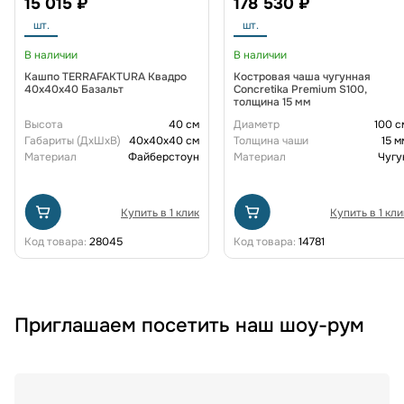
15 015 ₽
178 530 ₽
шт.
шт.
В наличии
В наличии
Кашпо TERRAFAKTURA Квадро
Костровая чаша чугунная
40x40x40 Базальт
Concretika Premium S100,
толщина 15 мм
Высота
40 см
Диаметр
100 с
Габариты (ДxШxВ)
40x40x40 см
Толщина чаши
15 м
Материал
Файберстоун
Материал
Чугу
Купить в 1 клик
Купить в 1 кли
Код товара:
28045
Код товара:
14781
Приглашаем посетить наш шоу-рум