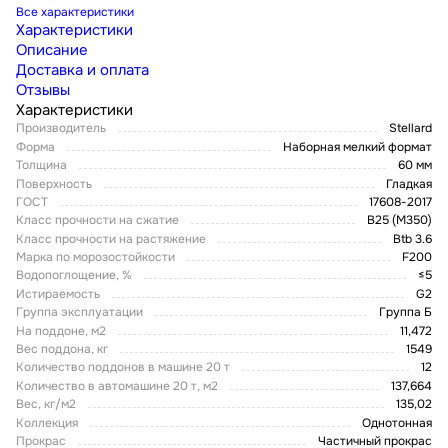
Все характеристики
Характеристики
Описание
Доставка и оплата
Отзывы
Характеристики
Производитель
Stellard
Форма
Наборная мелкий формат
Толщина
60 мм
Поверхность
Гладкая
ГОСТ
17608-2017
Класс прочности на сжатие
В25 (М350)
Класс прочности на растяжение
Btb 3.6
Марка по морозостойкости
F200
Водопоглощение, %
≤5
Истираемость
G2
Группа эксплуатации
Группа Б
На поддоне, м2
11,472
Вес поддона, кг
1549
Количество поддонов в машине 20 т
12
Количество в автомашине 20 т, м2
137,664
Вес, кг/м2
135,02
Коллекция
Однотонная
Прокрас
Частичный прокрас