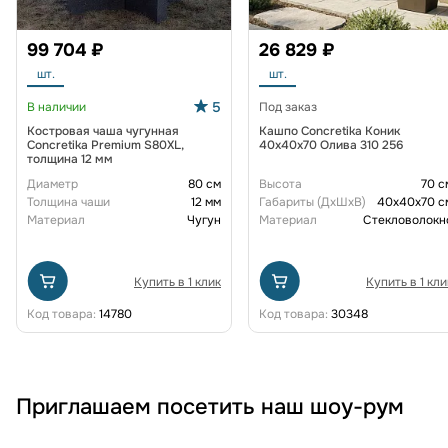
99 704 ₽
26 829 ₽
шт.
шт.
5
В наличии
Под заказ
Костровая чаша чугунная
Кашпо Concretika Коник
Concretika Premium S80XL,
40x40x70 Олива 310 256
толщина 12 мм
Диаметр
80 см
Высота
70 с
Толщина чаши
12 мм
Габариты (ДxШxВ)
40x40x70 с
Материал
Чугун
Материал
Стекловолокн
Купить в 1 клик
Купить в 1 кли
Код товара:
14780
Код товара:
30348
Приглашаем посетить наш шоу-рум