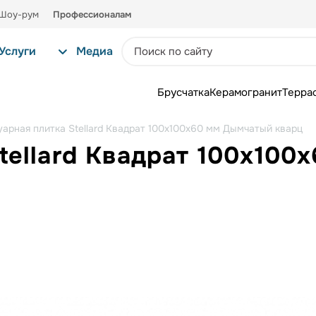
Шоу-рум
Профессионалам
Услуги
Медиа
Брусчатка
Керамогранит
Терра
уарная плитка Stellard Квадрат 100х100х60 мм Дымчатый кварц
tellard Квадрат 100х10