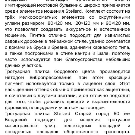
имитирующей мостовой булыжник, широко применяется
среди элементов мощения Stellard. Комплект состоит из
трёх мелкоформатных элементов со скруглёнными
углами размером 180×120 мм, 120×120 мм и 90×120 мм,
что позволяет создавать аккуратное и естественное
мощение. Плитка отлично подходит для извилистых
садовых дорожек в пейзажном стиле, удачно сочетается
с домами из бруса и бревна, зданиями каркасного типа,
а также постройками в стиле кантри и шале, поэтому
часто используется при благоустройстве небольших
дачных участков.
Тротуарная плитка бордового цвета производится
методом вибропрессования, при этом красящий
пигмент используется только в лицевом слое. Этот
насыщенный оттенок обычно применяют как акцентный,
в сочетании с другими цветами, и он отлично подходит
для того, чтобы добавить яркости и выразительности
дорожкам, площадкам и участкам за городом.
Тротуарная плитка Stellard Старый город 60 мм
Бордовый подходит для мощения тротуаров
магистральных улиц, пешеходных площадей и
посадочных площадок общественного транспорта.