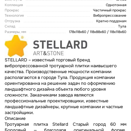
Коллекция
Однотонная
Прокрас
Частичный прокрас
Технология
Вибропрессование
Отгрузка
Кратно поддонам
Склад
Тула
Размеры, мм
178х118х60 / 118х88х60 / 118х118х60
STELLARD – известный торговый бренд
вибропрессованной тротуарной плитки наивысшего
качества. Производственные мощности компании
располагаются в городе Тула. Продукция компании
ориентированна на решение задач по оформлению
ландшафтного дизайна объекта любого уровня
сложности. Заказчиками завода являются
профессиональные проектировщики, известные
ландшафтные дизайнеры, крупные компании и частные
застройщики.
Описание
Тротуарная плитка Stellard Старый город 60 мм
Бордовый — благодаря оригинальной форме,