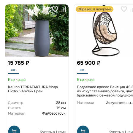
Образец в шоуруме
15 785 ₽
65 900 ₽
шт.
шт.
В наличии
В наличии
Кашпо TERRAFAKTURA Мода
Подвесное кресло Венеция 4SI
D28x75 Арктик Грей
из искусственного ротанга, цве
бронзовый с бежевой подушкой
Диаметр
28 см
Материал
Искусственный рот
Высота
75 см
Материал
Файберстоун
Купить в 1 клик
Купить в 1 кли