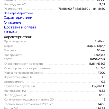
На поддоне, м2
9,52
Размеры, мм
178х118х60 / 118х88х60 / 118х118х60
Все характеристики
Характеристики
Описание
Доставка и оплата
Отзывы
Характеристики
Производитель
Stellard
Форма
Старый город
Толщина
60 мм
Поверхность
Гладкая
ГОСТ
17608-2017
Класс прочности на сжатие
В25 (М350)
Класс прочности на растяжение
Btb 3.6
Марка по морозостойкости
F200
Водопоглощение, %
≤5
Истираемость
G2
Группа эксплуатации
Группа Б
На поддоне, м2
9,52
Вес поддона, кг
1285
Количество поддонов в машине 20 т
15
Количество в автомашине 20 т, м2
142,8
Вес, кг/м2
134,98