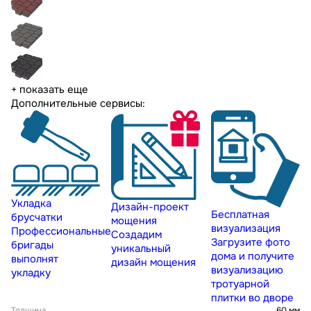
+ показать еще
Дополнительные сервисы:
Укладка
Дизайн-проект
Бесплатная
брусчатки
мощения
визуализация
Профессиональные
Создадим
Загрузите фото
бригады
уникальный
дома и получите
выполнят
дизайн мощения
визуализацию
укладку
тротуарной
плитки во дворе
Толщина
60 мм