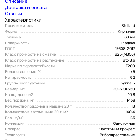
Описание
Доставка и оплата
Отзывы
Характеристики
Производитель
Stellard
Форма
Кирпичик
Толщина
60 мм
Поверхность
Гладкая
ГОСТ
17608-2017
Класс прочности на сжатие
В25 (М350)
Класс прочности на растяжение
Btb 3.6
Марка по морозостойкости
F200
Водопоглощение, %
≤5
Истираемость
G2
Группа эксплуатации
Группа Б
Размер, мм
200х100х60
На поддоне, м2
10,8
Вес поддона, кг
1458
Количество поддонов в машине 20 т
13
Количество в автомашине 20 т, м2
140,4
Вес, кг/м2
135
Коллекция
Однотонная
Прокрас
Частичный прокрас
Технология
Вибропрессование