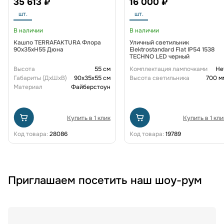
35 613 ₽
16 000 ₽
шт.
шт.
В наличии
В наличии
Кашпо TERRAFAKTURA Флора
Уличный светильник
90x35xH55 Дюна
Elektrostandard Flat IP54 1538
TECHNO LED черный
Высота
55 см
Комплектация лампочками
Не
Габариты (ДxШxВ)
90x35x55 см
Высота светильника
700 м
Материал
Файберстоун
Купить в 1 клик
Купить в 1 кли
Код товара:
28086
Код товара:
19789
Приглашаем посетить наш шоу-рум