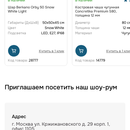
В наличии
В наличии
Шар Berkano Orby 50 Snow
Костровая чаша чугунная
White Light
Concretika Premium S80,
толщина 12 мм
Габариты (ДxШxВ)
50x50x45 см
Диаметр
80 с
Цвет
Snow White
Толщина чаши
12 м
Подсветка
LED, E27, IP68
Материал
Чугу
Купить в 1 клик
Купить в 1 кли
Код товара:
28777
Код товара:
14779
Приглашаем посетить наш шоу-рум
Адрес
г. Москва ул. Кржижановского д. 29 корп. 1,
офис 1105