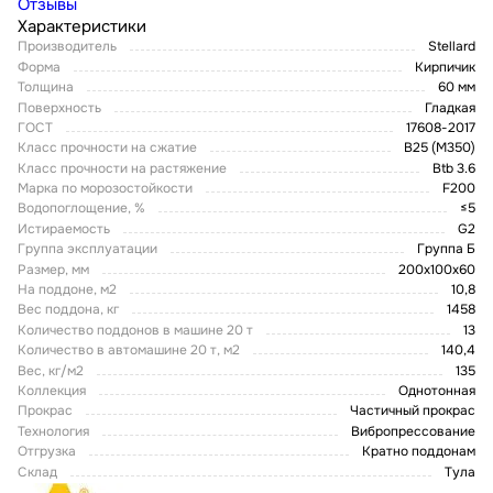
Отзывы
Характеристики
Производитель
Stellard
Форма
Кирпичик
Толщина
60 мм
Поверхность
Гладкая
ГОСТ
17608-2017
Класс прочности на сжатие
В25 (М350)
Класс прочности на растяжение
Btb 3.6
Марка по морозостойкости
F200
Водопоглощение, %
≤5
Истираемость
G2
Группа эксплуатации
Группа Б
Размер, мм
200х100х60
На поддоне, м2
10,8
Вес поддона, кг
1458
Количество поддонов в машине 20 т
13
Количество в автомашине 20 т, м2
140,4
Вес, кг/м2
135
Коллекция
Однотонная
Прокрас
Частичный прокрас
Технология
Вибропрессование
Отгрузка
Кратно поддонам
Склад
Тула