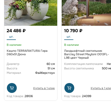
24 486 ₽
10 790 ₽
шт.
шт.
В наличии
В наличии
Кашпо TERRAFAKTURA Гира
Ландшафтный светильник
D60х51 Дюна
Barclay Street Maytoni O013FL-
L9B цвет Черный
Диаметр
60 см
Комплектация лампочками
Не
Высота
51 см
Высота светильника
500 м
Материал
Файберстоун
Купить в 1 клик
Купить в 1 кли
Код товара:
28106
Код товара:
24099