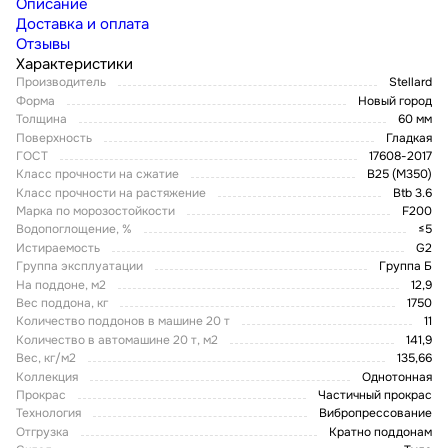
Описание
Доставка и оплата
Отзывы
Характеристики
Производитель
Stellard
Форма
Новый город
Толщина
60 мм
Поверхность
Гладкая
ГОСТ
17608-2017
Класс прочности на сжатие
В25 (М350)
Класс прочности на растяжение
Btb 3.6
Марка по морозостойкости
F200
Водопоглощение, %
≤5
Истираемость
G2
Группа эксплуатации
Группа Б
На поддоне, м2
12,9
Вес поддона, кг
1750
Количество поддонов в машине 20 т
11
Количество в автомашине 20 т, м2
141,9
Вес, кг/м2
135,66
Коллекция
Однотонная
Прокрас
Частичный прокрас
Технология
Вибропрессование
Отгрузка
Кратно поддонам