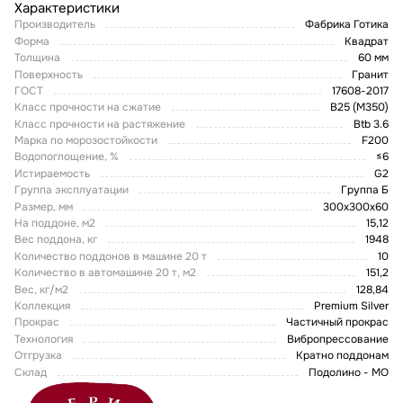
Характеристики
Производитель
Фабрика Готика
Форма
Квадрат
Толщина
60 мм
Поверхность
Гранит
ГОСТ
17608-2017
Класс прочности на сжатие
В25 (М350)
Класс прочности на растяжение
Btb 3.6
Марка по морозостойкости
F200
Водопоглощение, %
≤6
Истираемость
G2
Группа эксплуатации
Группа Б
Размер, мм
300х300х60
На поддоне, м2
15,12
Вес поддона, кг
1948
Количество поддонов в машине 20 т
10
Количество в автомашине 20 т, м2
151,2
Вес, кг/м2
128,84
Коллекция
Premium Silver
Прокрас
Частичный прокрас
Технология
Вибропрессование
Отгрузка
Кратно поддонам
Склад
Подолино - МО