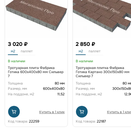
3 020 ₽
2 850 ₽
м2
паллет
м2
паллет
В наличии
В наличии
Тротуарная плита Фабрика
Тротуарная плитка Фабрика
Готика 600х400х80 мм Сильвер
Готика Картано 300х150х80 мм
7
Сильвер 7
Толщина
80 мм
Толщина
80 м
Размер, мм
600х400х80
Размер, мм
300х150х8
На поддоне, м2
11,52
На поддоне, м2
12,9
Купить в 1 клик
Купить в 1 кли
Код товара:
22259
Код товара:
22187