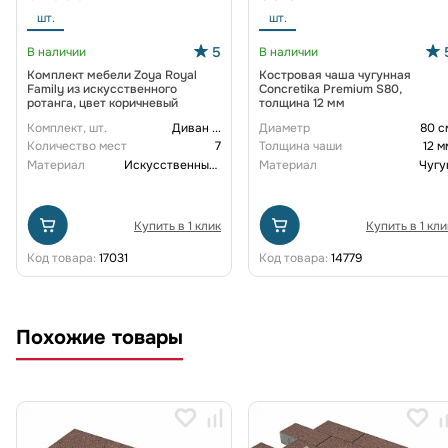
шт.
шт.
5
В наличии
В наличии
Комплект мебели Zoya Royal
Костровая чаша чугунная
Family из искусственного
Concretika Premium S80,
ротанга, цвет коричневый
толщина 12 мм
Комплект, шт.
Диван
...
Диаметр
80 с
Количество мест
7
Толщина чаши
12 м
Материал
Искусственный ротанг
Материал
Чугу
Купить в 1 клик
Купить в 1 кли
Код товара:
17031
Код товара:
14779
Похожие товары