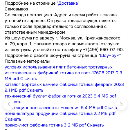
Подробнее на странице "
Доставка
"
Самовывоз
Со склада поставщика. Адрес и время работы склада
уточняйте заранее. Отгрузка товара осуществляется
только после предварительного согласования с
ответственным менеджером
Из шоу-рума по адресу г. Москва, ул. Кржижановского,
д. 29, корп. 1. Наличие товара и возможность отгрузки
из шоу-рума уточняйте по телефону +7(495) 660-07-90.
Подробнее о работе шоу-рума на странице "
Шоу–рум
"
Полезные материалы
условия использывания плит бетонных тротуарных
изготовленных фабрикой готика по гост-17608 2017
0.3
МБ
pdf
Скачать
каталог бортовых камней фабрика готика. февраль 2023
9.1 МБ
pdf
Скачать
технический буклет фабрика готика 2023
9.4 МБ
pdf
Скачать
коллекционные элементы мощения
5.4 МБ
pdf
Скачать
номенклатура продукции фабрика готика
2.2 МБ
pdf
Скачать
прайс-лист фабрика готика
3.2 МБ
pdf
Скачать