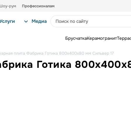
Шоу-рум
Профессионалам
Услуги
Медиа
Брусчатка
Керамогранит
Терра
уарная плита Фабрика Готика 800х400х80 мм Сильвер 17
абрика Готика 800х400х