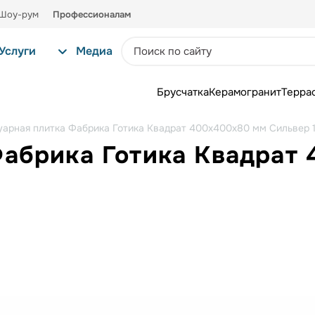
Шоу-рум
Профессионалам
Услуги
Медиа
Брусчатка
Керамогранит
Терра
уарная плитка Фабрика Готика Квадрат 400х400х80 мм Сильвер 
Фабрика Готика Квадрат