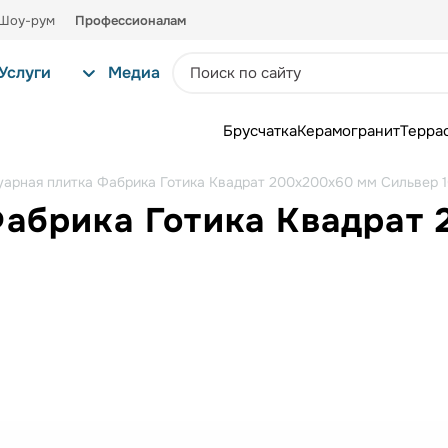
Шоу-рум
Профессионалам
Услуги
Медиа
Брусчатка
Керамогранит
Терра
уарная плитка Фабрика Готика Квадрат 200х200х60 мм Сильвер 
Фабрика Готика Квадрат