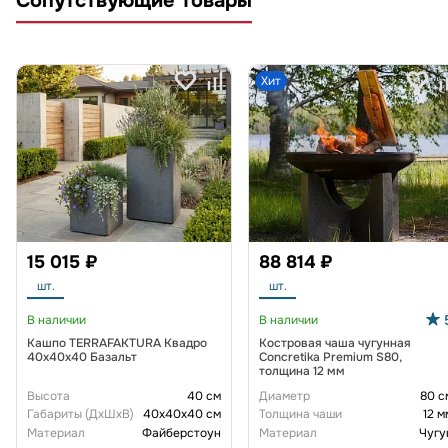
Сопутствующие товары
Хит
15 015 ₽
88 814 ₽
шт.
шт.
В наличии
В наличии
Кашпо TERRAFAKTURA Квадро
Костровая чаша чугунная
40x40x40 Базальт
Concretika Premium S80,
толщина 12 мм
Высота
40 см
Диаметр
80 с
Габариты (ДxШxВ)
40x40x40 см
Толщина чаши
12 м
Материал
Файберстоун
Материал
Чугу