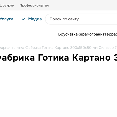
Шоу-рум
Профессионалам
Услуги
Медиа
Брусчатка
Керамогранит
Терра
уарная плитка Фабрика Готика Картано 300х150х80 мм Сильвер 7
Фабрика Готика Картано