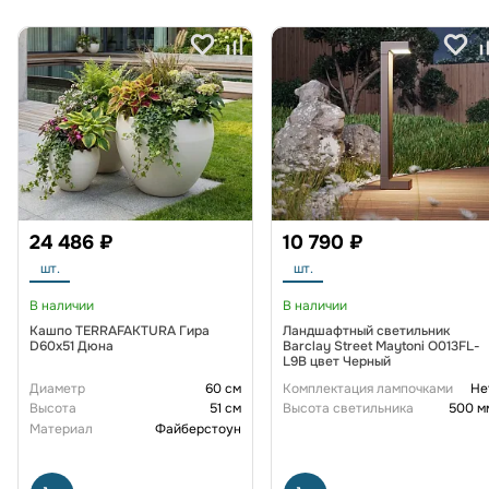
24 486 ₽
10 790 ₽
шт.
шт.
В наличии
В наличии
Кашпо TERRAFAKTURA Гира
Ландшафтный светильник
D60х51 Дюна
Barclay Street Maytoni O013FL-
L9B цвет Черный
Диаметр
60 см
Комплектация лампочками
Не
Высота
51 см
Высота светильника
500 м
Материал
Файберстоун