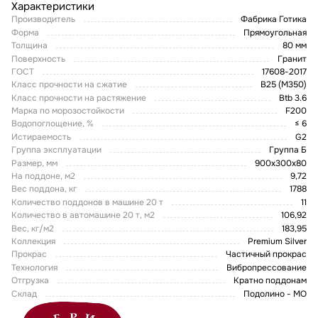
Характеристики
Производитель
Фабрика Готика
Форма
Прямоугольная
Толщина
80 мм
Поверхность
Гранит
ГОСТ
17608-2017
Класс прочности на сжатие
В25 (М350)
Класс прочности на растяжение
Btb 3.6
Марка по морозостойкости
F200
Водопоглощение, %
≤ 6
Истираемость
G2
Группа эксплуатации
Группа Б
Размер, мм
900x300x80
На поддоне, м2
9,72
Вес поддона, кг
1788
Количество поддонов в машине 20 т
11
Количество в автомашине 20 т, м2
106,92
Вес, кг/м2
183,95
Коллекция
Premium Silver
Прокрас
Частичный прокрас
Технология
Вибропрессование
Отгрузка
Кратно поддонам
Склад
Подолино - МО