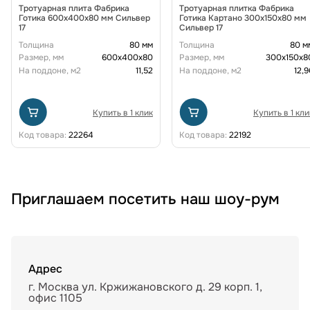
Тротуарная плита Фабрика
Тротуарная плитка Фабрика
Готика 600х400х80 мм Сильвер
Готика Картано 300х150х80 мм
17
Сильвер 17
Толщина
80 мм
Толщина
80 м
Размер, мм
600х400х80
Размер, мм
300х150х8
На поддоне, м2
11,52
На поддоне, м2
12,9
Купить в 1 клик
Купить в 1 кли
Код товара:
22264
Код товара:
22192
Приглашаем посетить наш шоу-рум
Адрес
г. Москва ул. Кржижановского д. 29 корп. 1,
офис 1105