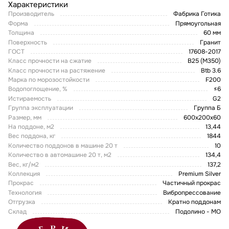
Характеристики
Производитель
Фабрика Готика
Форма
Прямоугольная
Толщина
60 мм
Поверхность
Гранит
ГОСТ
17608-2017
Класс прочности на сжатие
В25 (М350)
Класс прочности на растяжение
Btb 3.6
Марка по морозостойкости
F200
Водопоглощение, %
≤6
Истираемость
G2
Группа эксплуатации
Группа Б
Размер, мм
600х200х60
На поддоне, м2
13,44
Вес поддона, кг
1844
Количество поддонов в машине 20 т
10
Количество в автомашине 20 т, м2
134,4
Вес, кг/м2
137,2
Коллекция
Premium Silver
Прокрас
Частичный прокрас
Технология
Вибропрессование
Отгрузка
Кратно поддонам
Склад
Подолино - МО