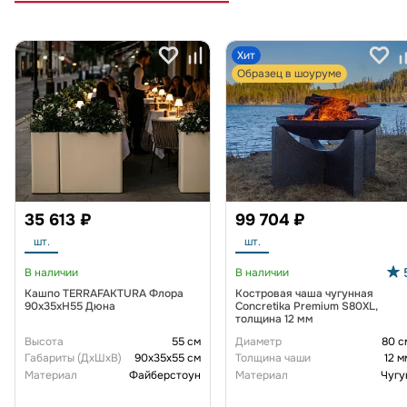
Хит
Образец в шоуруме
35 613 ₽
99 704 ₽
шт.
шт.
В наличии
В наличии
Кашпо TERRAFAKTURA Флора
Костровая чаша чугунная
90x35xH55 Дюна
Concretika Premium S80XL,
толщина 12 мм
Высота
55 см
Диаметр
80 с
Габариты (ДxШxВ)
90x35x55 см
Толщина чаши
12 м
Материал
Файберстоун
Материал
Чугу