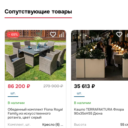
Сопутствующие товары
− 69%
86 200 ₽
35 613 ₽
279 900 ₽
шт.
шт.
В наличии
В наличии
Обеденный комплект Fiona Royal
Кашпо TERRAFAKTURA Флора
Family из искусственного
90x35xH55 Дюна
ротанга, цвет серый
Комплект, шт.
Кресло (6)
...
Высота
55 с