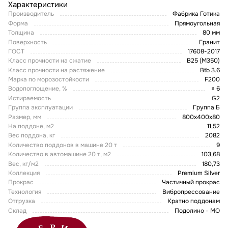
Характеристики
Производитель
Фабрика Готика
Форма
Прямоугольная
Толщина
80 мм
Поверхность
Гранит
ГОСТ
17608-2017
Класс прочности на сжатие
В25 (М350)
Класс прочности на растяжение
Btb 3.6
Марка по морозостойкости
F200
Водопоглощение, %
≤ 6
Истираемость
G2
Группа эксплуатации
Группа Б
Размер, мм
800x400x80
На поддоне, м2
11,52
Вес поддона, кг
2082
Количество поддонов в машине 20 т
9
Количество в автомашине 20 т, м2
103,68
Вес, кг/м2
180,73
Коллекция
Premium Silver
Прокрас
Частичный прокрас
Технология
Вибропрессование
Отгрузка
Кратно поддонам
Склад
Подолино - МО