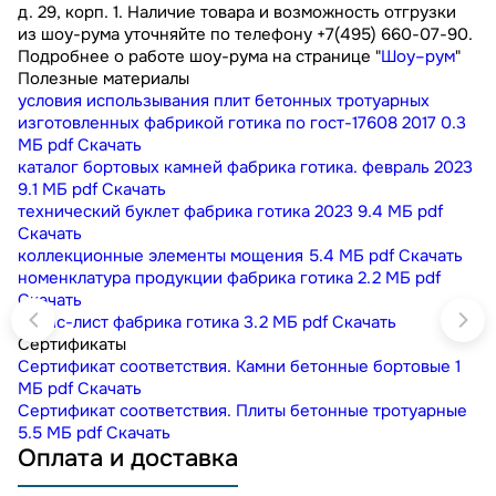
д. 29, корп. 1. Наличие товара и возможность отгрузки
из шоу-рума уточняйте по телефону +7(495) 660-07-90.
Подробнее о работе шоу-рума на странице "
Шоу–рум
"
Полезные материалы
условия использывания плит бетонных тротуарных
изготовленных фабрикой готика по гост-17608 2017
0.3
МБ
pdf
Скачать
каталог бортовых камней фабрика готика. февраль 2023
9.1 МБ
pdf
Скачать
технический буклет фабрика готика 2023
9.4 МБ
pdf
Скачать
коллекционные элементы мощения
5.4 МБ
pdf
Скачать
номенклатура продукции фабрика готика
2.2 МБ
pdf
Скачать
прайс-лист фабрика готика
3.2 МБ
pdf
Скачать
Сертификаты
Сертификат соответствия. Камни бетонные бортовые
1
МБ
pdf
Скачать
Сертификат соответствия. Плиты бетонные тротуарные
5.5 МБ
pdf
Скачать
Оплата и доставка