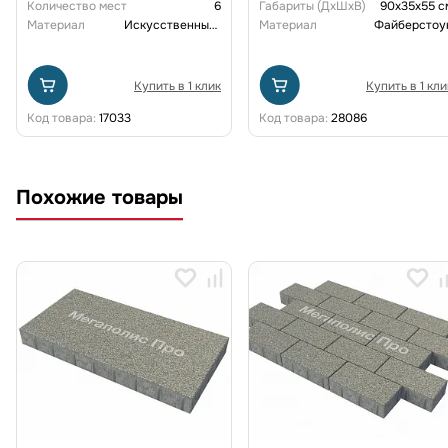
Количество мест
6
Габариты (ДxШxВ)
90x35x55 с
Материал
Искусственный ротанг
Материал
Файберстоу
Купить в 1 клик
Купить в 1 кли
Код товара:
17033
Код товара:
28086
Похожие товары