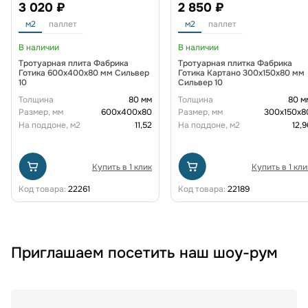
3 020 ₽
2 850 ₽
м2
паллет
м2
паллет
В наличии
В наличии
Тротуарная плита Фабрика
Тротуарная плитка Фабрика
Готика 600х400х80 мм Сильвер
Готика Картано 300х150х80 мм
10
Сильвер 10
Толщина
80 мм
Толщина
80 м
Размер, мм
600х400х80
Размер, мм
300х150х8
На поддоне, м2
11,52
На поддоне, м2
12,9
Купить в 1 клик
Купить в 1 кли
Код товара:
22261
Код товара:
22189
Приглашаем посетить наш шоу-рум