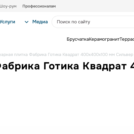
Шоу-рум
Профессионалам
Услуги
Медиа
Брусчатка
Керамогранит
Терра
уарная плитка Фабрика Готика Квадрат 400х400х100 мм Сильвер
Фабрика Готика Квадрат