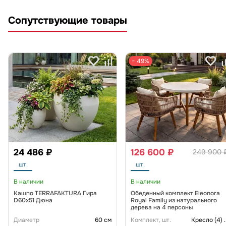
Сопутствующие товары
− 49%
24 486 ₽
126 600 ₽
249 900 
шт.
шт.
В наличии
В наличии
Кашпо TERRAFAKTURA Гира
Обеденный комплект Eleonora
D60х51 Дюна
Royal Family из натурального
дерева на 4 персоны
Диаметр
60 см
Комплект, шт.
Кресло (4)
.