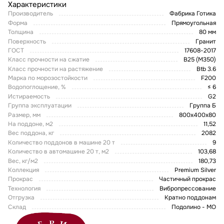
Характеристики
Производитель
Фабрика Готика
Форма
Прямоугольная
Толщина
80 мм
Поверхность
Гранит
ГОСТ
17608-2017
Класс прочности на сжатие
В25 (М350)
Класс прочности на растяжение
Btb 3.6
Марка по морозостойкости
F200
Водопоглощение, %
≤ 6
Истираемость
G2
Группа эксплуатации
Группа Б
Размер, мм
800x400x80
На поддоне, м2
11,52
Вес поддона, кг
2082
Количество поддонов в машине 20 т
9
Количество в автомашине 20 т, м2
103,68
Вес, кг/м2
180,73
Коллекция
Premium Silver
Прокрас
Частичный прокрас
Технология
Вибропрессование
Отгрузка
Кратно поддонам
Склад
Подолино - МО