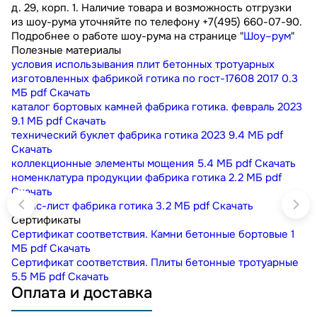
д. 29, корп. 1. Наличие товара и возможность отгрузки
из шоу-рума уточняйте по телефону +7(495) 660-07-90.
Подробнее о работе шоу-рума на странице "
Шоу–рум
"
Полезные материалы
условия использывания плит бетонных тротуарных
изготовленных фабрикой готика по гост-17608 2017
0.3
МБ
pdf
Скачать
каталог бортовых камней фабрика готика. февраль 2023
9.1 МБ
pdf
Скачать
технический буклет фабрика готика 2023
9.4 МБ
pdf
Скачать
коллекционные элементы мощения
5.4 МБ
pdf
Скачать
номенклатура продукции фабрика готика
2.2 МБ
pdf
Скачать
прайс-лист фабрика готика
3.2 МБ
pdf
Скачать
Сертификаты
Сертификат соответствия. Камни бетонные бортовые
1
МБ
pdf
Скачать
Сертификат соответствия. Плиты бетонные тротуарные
5.5 МБ
pdf
Скачать
Оплата и доставка