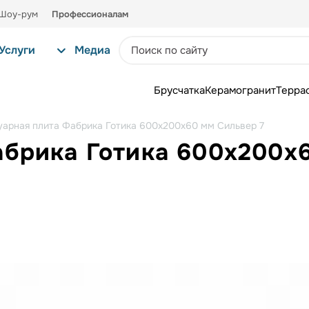
Шоу-рум
Профессионалам
Услуги
Медиа
Брусчатка
Керамогранит
Терра
уарная плита Фабрика Готика 600х200х60 мм Сильвер 7
абрика Готика 600х200х