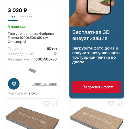
3 020 ₽
м2
паллет
В наличии
Бесплатная 3D
Тротуарная плита Фабрика
визуализация
Готика 1000x500x80 мм
Сильвер 13
Загрузите фото дома и
Толщина
80 мм
получите визуализацию
На поддоне, м2
12
тротуарной плитки во
Размеры, мм
1000x500x80
дворе
Купить в 1 клик
Загрузить фото
Код товара:
21575