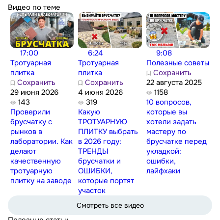
Видео по теме
17:00
6:24
9:08
Тротуарная
Тротуарная
Полезные советы
плитка
плитка
Сохранить
Сохранить
Сохранить
22 августа 2025
29 июня 2026
4 июня 2026
1158
143
319
10 вопросов,
Проверили
Какую
которые вы
брусчатку с
ТРОТУАРНУЮ
хотели задать
рынков в
ПЛИТКУ выбрать
мастеру по
лаборатории. Как
в 2026 году:
брусчатке перед
делают
ТРЕНДЫ
укладкой:
качественную
брусчатки и
ошибки,
тротуарную
ОШИБКИ,
лайфхаки
плитку на заводе
которые портят
участок
Смотреть все видео
Полезные статьи