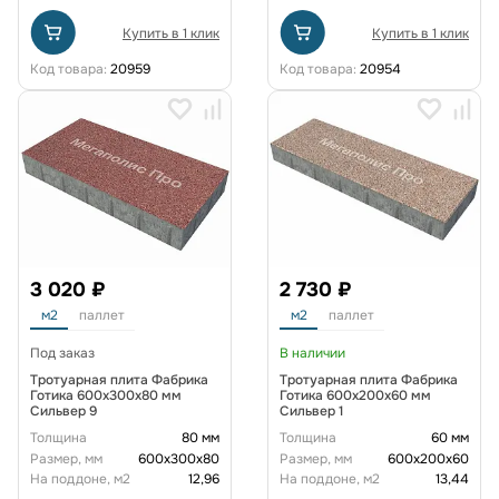
Купить в 1 клик
Купить в 1 клик
Код товара:
20959
Код товара:
20954
3 020 ₽
2 730 ₽
м2
паллет
м2
паллет
Под заказ
В наличии
Тротуарная плита Фабрика
Тротуарная плита Фабрика
Готика 600x300x80 мм
Готика 600х200х60 мм
Сильвер 9
Сильвер 1
Толщина
80 мм
Толщина
60 мм
Размер, мм
600х300х80
Размер, мм
600х200х60
На поддоне, м2
12,96
На поддоне, м2
13,44