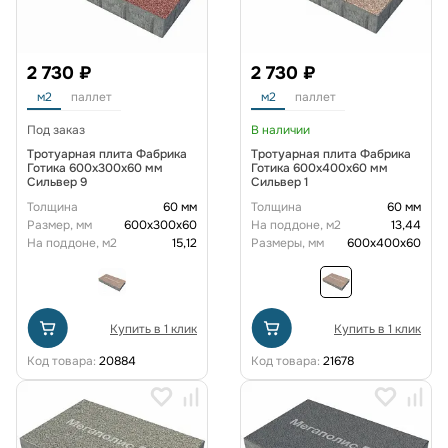
2 730 ₽
2 730 ₽
м2
паллет
м2
паллет
Под заказ
В наличии
Тротуарная плита Фабрика
Тротуарная плита Фабрика
Готика 600х300х60 мм
Готика 600х400х60 мм
Сильвер 9
Сильвер 1
Толщина
60 мм
Толщина
60 мм
Размер, мм
600х300х60
На поддоне, м2
13,44
На поддоне, м2
15,12
Размеры, мм
600x400x60
Купить в 1 клик
Купить в 1 клик
Код товара:
20884
Код товара:
21678