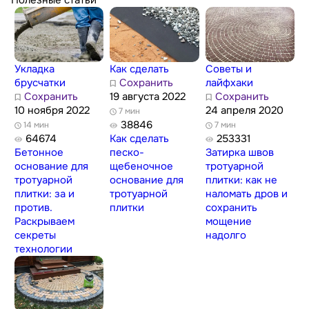
Укладка
Как сделать
Советы и
брусчатки
Сохранить
лайфхаки
Сохранить
19 августа 2022
Сохранить
10 ноября 2022
24 апреля 2020
7 мин
38846
14 мин
7 мин
64674
Как сделать
253331
Бетонное
песко-
Затирка швов
основание для
щебеночное
тротуарной
тротуарной
основание для
плитки: как не
плитки: за и
тротуарной
наломать дров и
против.
плитки
сохранить
Раскрываем
мощение
секреты
надолго
технологии