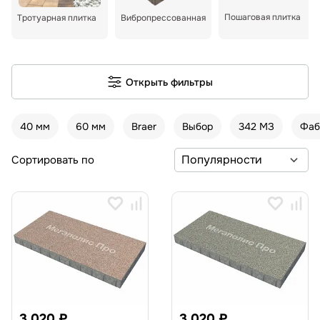
Пошаговая плитка
Тротуарная плитка
Вибропрессованная
Открыть фильтры
40 мм
60 мм
Braer
Выбор
342 МЗ
Фаб
Сортировать по
3 020 ₽
3 020 ₽