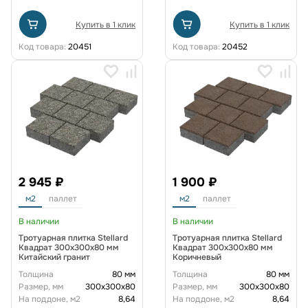
Купить в 1 клик
Купить в 1 клик
Код товара:
20451
Код товара:
20452
2 945 ₽
1 900 ₽
м2
паллет
м2
паллет
В наличии
В наличии
Тротуарная плитка Stellard
Тротуарная плитка Stellard
Квадрат 300x300x80 мм
Квадрат 300x300x80 мм
Китайский гранит
Коричневый
Толщина
80 мм
Толщина
80 мм
Размер, мм
300х300х80
Размер, мм
300х300х80
На поддоне, м2
8,64
На поддоне, м2
8,64