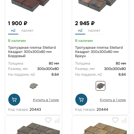
1 900 ₽
2 945 ₽
м2
паллет
м2
паллет
В наличии
В наличии
Тротуарная плитка Stellard
Тротуарная плитка Stellard
Квадрат 300x300x80 мм
Квадрат 300x300x80 мм
Бордовый
Браун
Толщина
80 мм
Толщина
80 мм
Размер, мм
300х300х80
Размер, мм
300х300х80
На поддоне, м2
8,64
На поддоне, м2
8,64
Купить в 1 клик
Купить в 1 клик
Код товара:
20443
Код товара:
20444