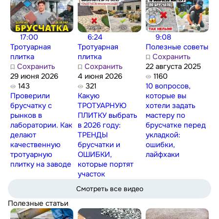
17:00
6:24
9:08
Тротуарная
Тротуарная
Полезные советы
плитка
плитка
Сохранить
Сохранить
Сохранить
22 августа 2025
29 июня 2026
4 июня 2026
1160
143
321
10 вопросов,
Проверили
Какую
которые вы
брусчатку с
ТРОТУАРНУЮ
хотели задать
рынков в
ПЛИТКУ выбрать
мастеру по
лаборатории. Как
в 2026 году:
брусчатке перед
делают
ТРЕНДЫ
укладкой:
качественную
брусчатки и
ошибки,
тротуарную
ОШИБКИ,
лайфхаки
плитку на заводе
которые портят
участок
Смотреть все видео
Полезные статьи