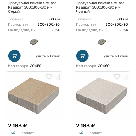
Тротуарная плитка Stellard
Тротуарная плитка Stellard
Квадрат 300x300x80 мм
Квадрат 300x300x80 мм
Серый
Черный
Толщина
80 мм
Толщина
80 мм
Размер, мм
300х300х80
Размер, мм
300х300х80
На поддоне, м2
8,64
На поддоне, м2
8,64
Купить в 1 клик
Купить в 1 клик
Код товара:
20459
Код товара:
20460
2 188 ₽
2 188 ₽
м2
паллет
м2
паллет