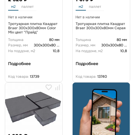
м2
паллет
м2
паллет
Тротуарная плитка Квадрат
Тротуарная плитка Квадрат
Braer 300х300х80мм Color
Braer 300х300х80мм Серая
Mix цвет "Прайд"
Толщина
80 мм
Толщина
80 мм
Размер, мм
300х300х80
...
Размер, мм
300х300х80
...
На поддоне, м2
10,8
На поддоне, м2
10,8
Подробнее
Подробнее
Код товара:
13739
Код товара:
13740