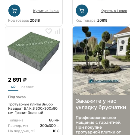
Купить в 1 клик
Купить в 1 клик
Код товара:
20618
Код товара:
20619
2 891 ₽
м2
паллет
Под заказ
Закажите у нас
Тротуарные плиты Выбор
укладку брусчатки
Квадрат Б.1.К.8 300х300х80
мм Гранит Зеленый
Профессиональное
Толщина
80 мм
мощение с гарантией.
Размер, мм
300х300
...
При покупке
На поддоне, м2
10.8
тротуарной плитки от