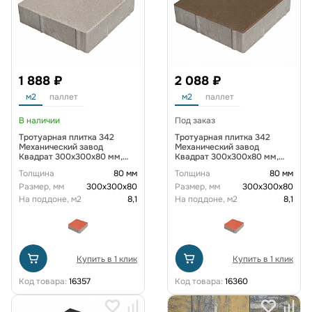
1 888 ₽
2 088 ₽
м2
паллет
м2
паллет
В наличии
Под заказ
Тротуарная плитка 342
Тротуарная плитка 342
Механический завод
Механический завод
Квадрат 300х300х80 мм,
Квадрат 300х300х80 мм,
Серый
Темно-коричневый
Толщина
80 мм
Толщина
80 мм
Размер, мм
300х300х80
Размер, мм
300х300х80
На поддоне, м2
8,1
На поддоне, м2
8,1
Купить в 1 клик
Купить в 1 клик
Код товара:
16357
Код товара:
16360