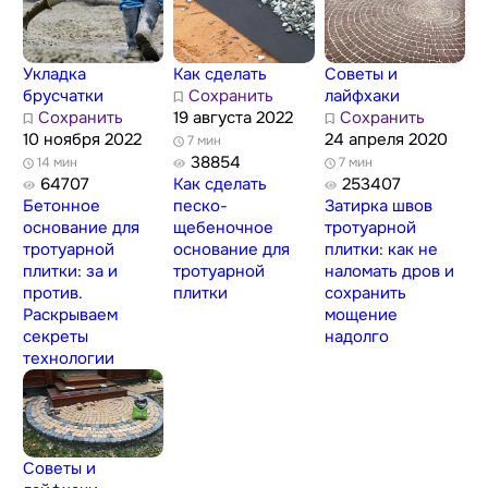
Укладка
Как сделать
Советы и
брусчатки
Сохранить
лайфхаки
Сохранить
19 августа 2022
Сохранить
10 ноября 2022
24 апреля 2020
7 мин
38854
14 мин
7 мин
64707
Как сделать
253407
Бетонное
песко-
Затирка швов
основание для
щебеночное
тротуарной
тротуарной
основание для
плитки: как не
плитки: за и
тротуарной
наломать дров и
против.
плитки
сохранить
Раскрываем
мощение
секреты
надолго
технологии
Советы и