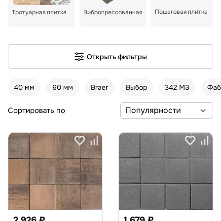
Пошаговая плитка
Тротуарная плитка
Вибропрессованная
Открыть фильтры
40 мм
60 мм
Braer
Выбор
342 МЗ
Фаб
Сортировать по
2 926 ₽
1 679 ₽