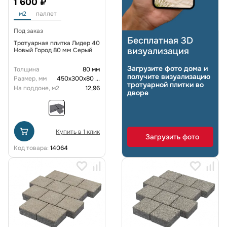
1 600 ₽
м2
паллет
Под заказ
Бесплатная 3D
Тротуарная плитка Лидер 40
визуализация
Новый Город 80 мм Серый
Загрузите фото дома и
Толщина
80 мм
получите визуализацию
Размер, мм
450х300х80
...
тротуарной плитки во
На поддоне, м2
12,96
дворе
Купить в 1 клик
Загрузить фото
Код товара:
14064