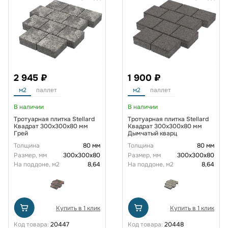
2 945 ₽
1 900 ₽
м2
паллет
м2
паллет
В наличии
В наличии
Тротуарная плитка Stellard
Тротуарная плитка Stellard
Квадрат 300x300x80 мм
Квадрат 300x300x80 мм
Грей
Дымчатый кварц
Толщина
80 мм
Толщина
80 мм
Размер, мм
300х300х80
Размер, мм
300х300х80
На поддоне, м2
8,64
На поддоне, м2
8,64
Купить в 1 клик
Купить в 1 клик
Код товара:
20447
Код товара:
20448