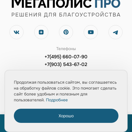
Телефоны
+7(495) 660-07-90
+7(903) 543-67-02
Электронная почта
Продолжая пользоваться сайтом, вы соглашаетесь
zayavka@mpolis-pro.ru
на обработку файлов cookie. Это помогает сделать
сайт более удобным и полезным для
Обратный звонок
пользователей.
Подробнее
Заказать консультацию
Хорошо
0
ПРОЙТИ ТЕСТ
«Расчет укладки плитки за 1 минуту»
Главная
Товары
Услуги
Медиа
Корзина