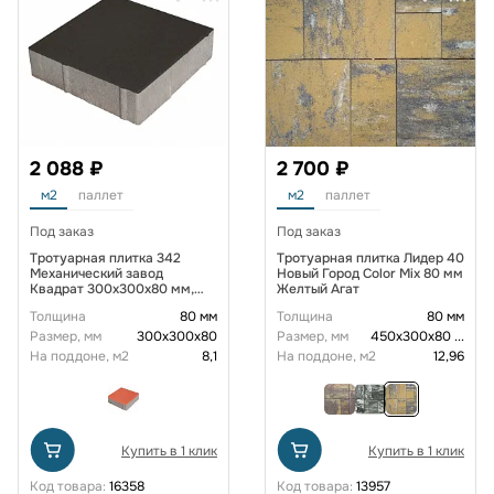
2 088 ₽
2 700 ₽
м2
паллет
м2
паллет
Под заказ
Под заказ
Тротуарная плитка 342
Тротуарная плитка Лидер 40
Механический завод
Новый Город Color Mix 80 мм
Квадрат 300х300х80 мм,
Желтый Агат
Черный
Толщина
80 мм
Толщина
80 мм
Размер, мм
300х300х80
Размер, мм
450х300х80
...
На поддоне, м2
8,1
На поддоне, м2
12,96
Купить в 1 клик
Купить в 1 клик
Код товара:
16358
Код товара:
13957