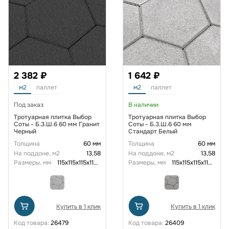
2 382 ₽
1 642 ₽
м2
паллет
м2
паллет
Под заказ
В наличии
Тротуарная плитка Выбор
Тротуарная плитка Выбор
Соты - Б.3.Ш.6 60 мм Гранит
Соты - Б.3.Ш.6 60 мм
Черный
Стандарт Белый
Толщина
60 мм
Толщина
60 мм
На поддоне, м2
13,58
На поддоне, м2
13,58
Размеры, мм
115x115x115x115x115x115x60
Размеры, мм
115x115x115x115x115x115x60
Купить в 1 клик
Купить в 1 клик
Код товара:
26479
Код товара:
26409