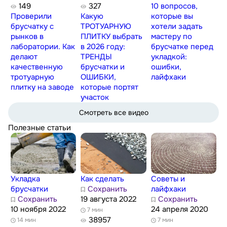
149
327
10 вопросов,
Проверили
Какую
которые вы
брусчатку с
ТРОТУАРНУЮ
хотели задать
рынков в
ПЛИТКУ выбрать
мастеру по
лаборатории. Как
в 2026 году:
брусчатке перед
делают
ТРЕНДЫ
укладкой:
качественную
брусчатки и
ошибки,
тротуарную
ОШИБКИ,
лайфхаки
плитку на заводе
которые портят
участок
Смотреть все видео
Полезные статьи
Укладка
Как сделать
Советы и
брусчатки
Сохранить
лайфхаки
Сохранить
19 августа 2022
Сохранить
10 ноября 2022
24 апреля 2020
7 мин
38957
14 мин
7 мин