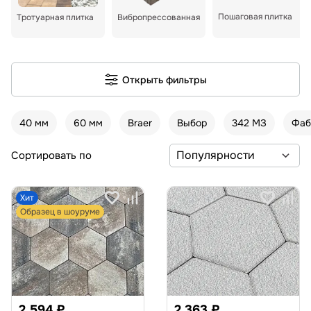
Пошаговая плитка
Тротуарная плитка
Вибропрессованная
Открыть фильтры
40 мм
60 мм
Braer
Выбор
342 МЗ
Фаб
Сортировать по
Хит
Образец в шоуруме
2 594 ₽
2 363 ₽