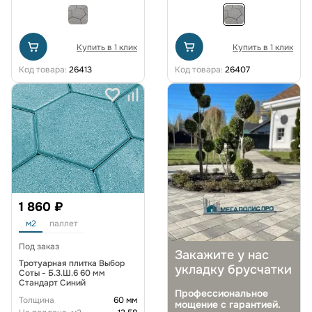
Купить в 1 клик
Купить в 1 клик
Код товара:
26413
Код товара:
26407
1 860 ₽
м2
паллет
Под заказ
Закажите у нас
Тротуарная плитка Выбор
укладку брусчатки
Соты - Б.3.Ш.6 60 мм
Стандарт Синий
Профессиональное
Толщина
60 мм
мощение с гарантией.