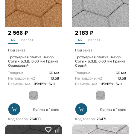
2 566 ₽
2 183 ₽
м2
паллет
м2
паллет
Под заказ
Под заказ
Тротуарная плитка Выбор
Тротуарная плитка Выбор
Соты - Б.3.Ш.6 60 мм Гранит
Соты - Б.3.Ш.6 60 мм Гранит
Оранжевый
Серый
Толщина
60 мм
Толщина
60 мм
На поддоне, м2
13,58
На поддоне, м2
13,58
Размеры, мм
115x115x115x115x115x115x60
Размеры, мм
115x115x115x115x115x115x60
Купить в 1 клик
Купить в 1 клик
Код товара:
26480
Код товара:
26471