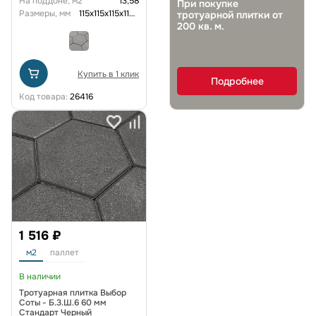
На поддоне, м2
13,58
При покупке
Размеры, мм
115x115x115x115x115x115x60
тротуарной плитки от
200 кв. м.
Купить в 1 клик
Подробнее
Код товара:
26416
1 516 ₽
м2
паллет
В наличии
Тротуарная плитка Выбор
Соты - Б.3.Ш.6 60 мм
Стандарт Черный