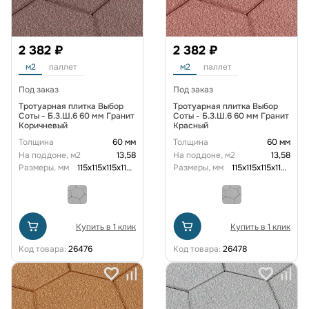
2 382 ₽
2 382 ₽
м2
паллет
м2
паллет
Под заказ
Под заказ
Тротуарная плитка Выбор
Тротуарная плитка Выбор
Соты - Б.3.Ш.6 60 мм Гранит
Соты - Б.3.Ш.6 60 мм Гранит
Коричневый
Красный
Толщина
60 мм
Толщина
60 мм
На поддоне, м2
13,58
На поддоне, м2
13,58
Размеры, мм
115x115x115x115x115x115x60
Размеры, мм
115x115x115x115x115x115x60
Купить в 1 клик
Купить в 1 клик
Код товара:
26476
Код товара:
26478