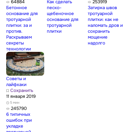
64884
Как сделать
253919
Бетонное
песко-
Затирка швов
основание для
щебеночное
тротуарной
тротуарной
основание для
плитки: как не
плитки: за и
тротуарной
наломать дров и
против.
плитки
сохранить
Раскрываем
мощение
секреты
надолго
технологии
Советы и
лайфхаки
Сохранить
11 января 2019
5 мин
245790
6 типичных
ошибок при
укладке
тротуарной