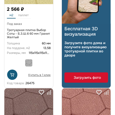
2 566 ₽
м2
паллет
Под заказ
Бесплатная 3D
Тротуарная плитка Выбор
визуализация
Соты - Б.3.Ш.6 60 мм Гранит
Желтый
Загрузите фото дома и
Толщина
60 мм
получите визуализацию
На поддоне, м2
13,58
тротуарной плитки во
Размеры, мм
115x115x115x115x115x115x60
дворе
Купить в 1 клик
Загрузить фото
Код товара:
26475