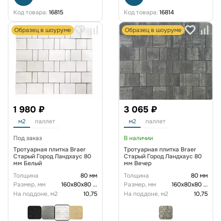
Код товара:
16815
Код товара:
16814
Образец в шоуруме
Образец в шоуруме
1 980 ₽
3 065 ₽
м2
паллет
м2
паллет
Под заказ
В наличии
Тротуарная плитка Braer
Тротуарная плитка Braer
Старый Город Ландхаус 80
Старый Город Ландхаус 80
мм Белый
мм Вечер
Толщина
80 мм
Толщина
80 мм
Размер, мм
160х80х80
...
Размер, мм
160х80х80
...
На поддоне, м2
10,75
На поддоне, м2
10,75