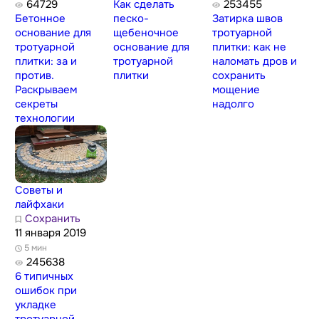
64729
Как сделать
253455
Бетонное
песко-
Затирка швов
основание для
щебеночное
тротуарной
тротуарной
основание для
плитки: как не
плитки: за и
тротуарной
наломать дров и
против.
плитки
сохранить
Раскрываем
мощение
секреты
надолго
технологии
Советы и
лайфхаки
Сохранить
11 января 2019
5 мин
245638
6 типичных
ошибок при
укладке
тротуарной