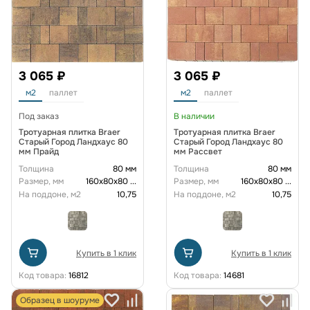
3 065 ₽
3 065 ₽
м2
паллет
м2
паллет
Под заказ
В наличии
Тротуарная плитка Braer
Тротуарная плитка Braer
Старый Город Ландхаус 80
Старый Город Ландхаус 80
мм Прайд
мм Рассвет
Толщина
80 мм
Толщина
80 мм
Размер, мм
160х80х80
...
Размер, мм
160х80х80
...
На поддоне, м2
10,75
На поддоне, м2
10,75
Купить в 1 клик
Купить в 1 клик
Код товара:
16812
Код товара:
14681
Образец в шоуруме