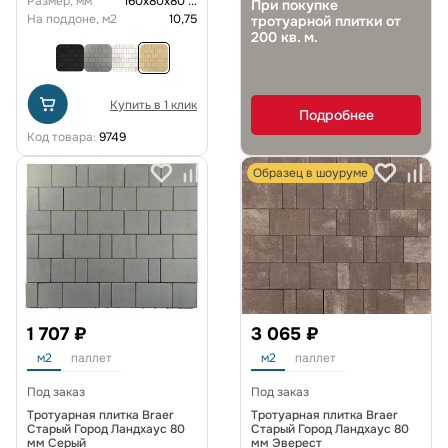
Размер, мм
160х80х80
...
При покупке
На поддоне, м2
10,75
тротуарной плитки от
200 кв. м.
Купить в 1 клик
Подробнее
Код товара:
9749
Образец в шоуруме
1 707 ₽
3 065 ₽
м2
паллет
м2
паллет
Под заказ
Под заказ
Тротуарная плитка Braer
Тротуарная плитка Braer
Старый Город Ландхаус 80
Старый Город Ландхаус 80
мм Серый
мм Эверест