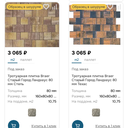
Образец в шоуруме
Образец в шоуруме
3 065 ₽
3 065 ₽
м2
паллет
м2
паллет
Под заказ
Под заказ
Тротуарная плитка Braer
Тротуарная плитка Braer
Старый Город Ландхаус 80
Старый Город Ландхаус 80
мм Степь
мм Техас
Толщина
80 мм
Толщина
80 мм
Размер, мм
160х80х80
...
Размер, мм
160х80х80
...
На поддоне, м2
10,75
На поддоне, м2
10,75
Купить в 1 клик
Купить в 1 клик