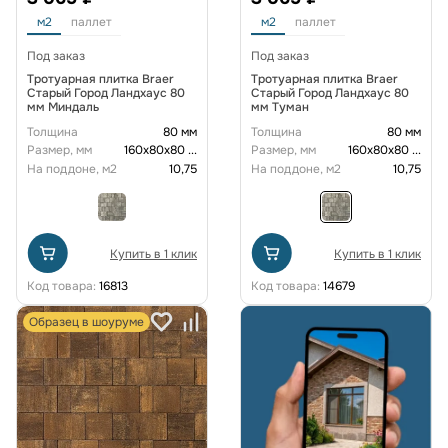
м2
паллет
м2
паллет
Под заказ
Под заказ
Тротуарная плитка Braer
Тротуарная плитка Braer
Старый Город Ландхаус 80
Старый Город Ландхаус 80
мм Миндаль
мм Туман
Толщина
80 мм
Толщина
80 мм
Размер, мм
160х80х80
...
Размер, мм
160х80х80
...
На поддоне, м2
10,75
На поддоне, м2
10,75
Купить в 1 клик
Купить в 1 клик
Код товара:
16813
Код товара:
14679
Образец в шоуруме