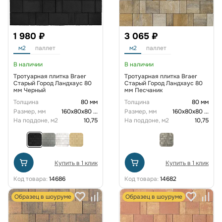
1 980 ₽
3 065 ₽
м2
паллет
м2
паллет
В наличии
В наличии
Тротуарная плитка Braer
Тротуарная плитка Braer
Старый Город Ландхаус 80
Старый Город Ландхаус 80
мм Черный
мм Песчаник
Толщина
80 мм
Толщина
80 мм
Размер, мм
160х80х80
...
Размер, мм
160х80х80
...
На поддоне, м2
10,75
На поддоне, м2
10,75
Купить в 1 клик
Купить в 1 клик
Код товара:
14686
Код товара:
14682
Образец в шоуруме
Образец в шоуруме