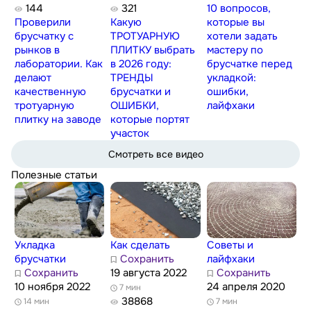
144
321
10 вопросов,
Проверили
Какую
которые вы
брусчатку с
ТРОТУАРНУЮ
хотели задать
рынков в
ПЛИТКУ выбрать
мастеру по
лаборатории. Как
в 2026 году:
брусчатке перед
делают
ТРЕНДЫ
укладкой:
качественную
брусчатки и
ошибки,
тротуарную
ОШИБКИ,
лайфхаки
плитку на заводе
которые портят
участок
Смотреть все видео
Полезные статьи
Укладка
Как сделать
Советы и
брусчатки
Сохранить
лайфхаки
Сохранить
19 августа 2022
Сохранить
10 ноября 2022
24 апреля 2020
7 мин
38868
14 мин
7 мин