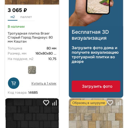
3 065 ₽
м2
паллет
В наличии
Бесплатная 3D
Тротуарная плитка Braer
визуализация
Старый Город Ландхаус 80
мм Каштан
Загрузите фото дома и
Толщина
80 мм
получите визуализацию
Размер, мм
160х80х80
...
тротуарной плитки во
На поддоне, м2
10,75
дворе
Купить в 1 клик
Загрузить фото
Код товара:
14685
Образец в шоуруме