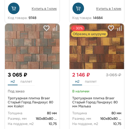
Купить в 1 клик
Купить в 1 клик
Код товара:
9748
Код товара:
14684
− 30%
Образец в шоуруме
3 065 ₽
2 146 ₽
3 065 ₽
м2
паллет
м2
паллет
Под заказ
В наличии
Тротуарная плитка Braer
Тротуарная плитка Braer
Старый Город Ландхаус 80
Старый Город Ландхаус 80
мм Койот
мм Мальва
Толщина
80 мм
Толщина
80 мм
Размер, мм
160х80х80
...
Размер, мм
160х80х80
...
На поддоне, м2
10,75
На поддоне, м2
10,75