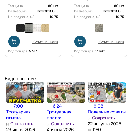
Толщина
80 мм
Толщина
80 мм
Размер, мм
160х80х80
...
Размер, мм
160х80х80
...
На поддоне, м2
10,75
На поддоне, м2
10,75
Купить в 1 клик
Купить в 1 клик
Код товара:
9747
Код товара:
14680
Видео по теме
17:00
6:24
9:08
Тротуарная
Тротуарная
Полезные советы
плитка
плитка
Сохранить
Сохранить
Сохранить
22 августа 2025
29 июня 2026
4 июня 2026
1160