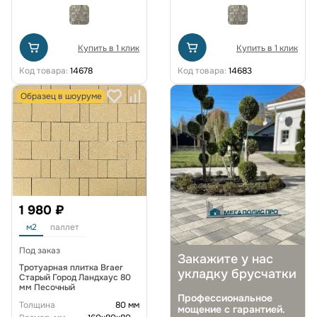
Купить в 1 клик
Купить в 1 клик
Код товара:
14678
Код товара:
14683
Образец в шоуруме
1 980 ₽
м2
паллет
Под заказ
Закажите у нас
Тротуарная плитка Braer
укладку брусчатки
Старый Город Ландхаус 80
мм Песочный
Профессиональное
Толщина
80 мм
мощение с гарантией.