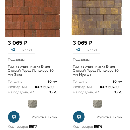
3 065 ₽
3 065 ₽
м2
паллет
м2
паллет
Под заказ
Под заказ
Тротуарная плитка Braer
Тротуарная плитка Braer
Старый Город Ландхаус 80
Старый Город Ландхаус 80
мм Закат
мм Мускат
Толщина
80 мм
Толщина
80 мм
Размер, мм
160х160х80
...
Размер, мм
160х160х80
...
На поддоне, м2
10,75
На поддоне, м2
10,75
Купить в 1 клик
Купить в 1 клик
Код товара:
16817
Код товара:
16816