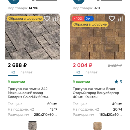
Код товара:
14786
Код товара:
9711
Образец в шоуруме
− 10%
Хит
Образец в шоуруме
2 688 ₽
2 004 ₽
2 227 ₽
м2
паллет
м2
паллет
5
В наличии
В наличии
Тротуарная плитка 342
Тротуарная плитка Braer
Механический завод
Старый город Венусбергер
Бавария ColorMix 60мм
40 мм Каштан
Арктика
Толщина
60 мм
Толщина
40 мм
На поддоне, м2
13,17
На поддоне, м2
20,74
Размеры, мм
280х210х60
...
Размеры, мм
160х120х40
...