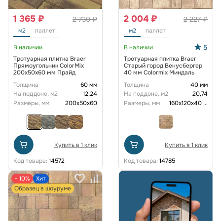
1 365 ₽
2 004 ₽
2 730 ₽
2 227 ₽
м2
паллет
м2
паллет
5
В наличии
В наличии
Тротуарная плитка Braer
Тротуарная плитка Braer
Прямоугольник ColorMix
Старый город Венусбергер
200х50х60 мм Прайд
40 мм Colormix Миндаль
Толщина
60 мм
Толщина
40 мм
На поддоне, м2
12,24
На поддоне, м2
20,74
Размеры, мм
200х50х60
Размеры, мм
160х120х40
...
Купить в 1 клик
Купить в 1 клик
Код товара:
14572
Код товара:
14785
− 10%
Хит
Образец в шоуруме