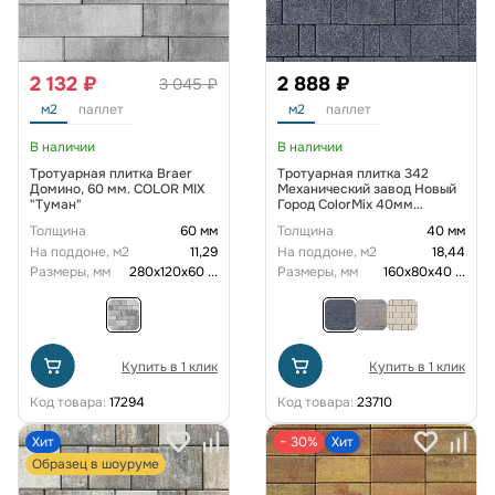
2 132 ₽
2 888 ₽
3 045 ₽
м2
паллет
м2
паллет
В наличии
В наличии
Тротуарная плитка Braer
Тротуарная плитка 342
Домино, 60 мм. COLOR MIX
Механический завод Новый
"Туман"
Город ColorMix 40мм
коллекция Гранит цвет Тейт
Толщина
60 мм
Толщина
40 мм
На поддоне, м2
11,29
На поддоне, м2
18,44
Размеры, мм
280х120х60
...
Размеры, мм
160х80х40
...
Купить в 1 клик
Купить в 1 клик
Код товара:
17294
Код товара:
23710
Хит
− 30%
Хит
Образец в шоуруме