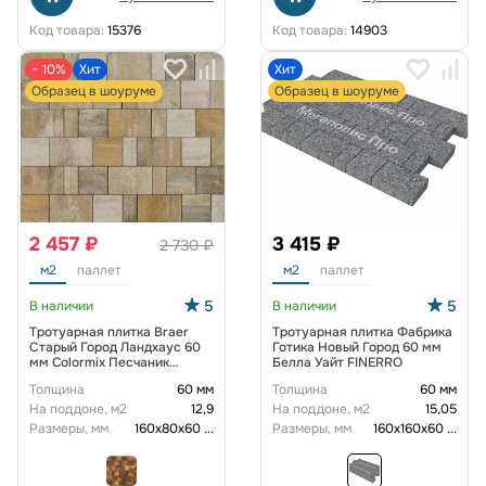
Код товара:
15376
Код товара:
14903
− 10%
Хит
Хит
Образец в шоуруме
Образец в шоуруме
2 457 ₽
3 415 ₽
2 730 ₽
м2
паллет
м2
паллет
5
5
В наличии
В наличии
Тротуарная плитка Braer
Тротуарная плитка Фабрика
Старый Город Ландхаус 60
Готика Новый Город 60 мм
мм Colormix Песчаник
Белла Уайт FINERRO
гладкая
Толщина
60 мм
Толщина
60 мм
На поддоне, м2
12,9
На поддоне, м2
15,05
Размеры, мм
160х80х60
...
Размеры, мм
160х160х60
...