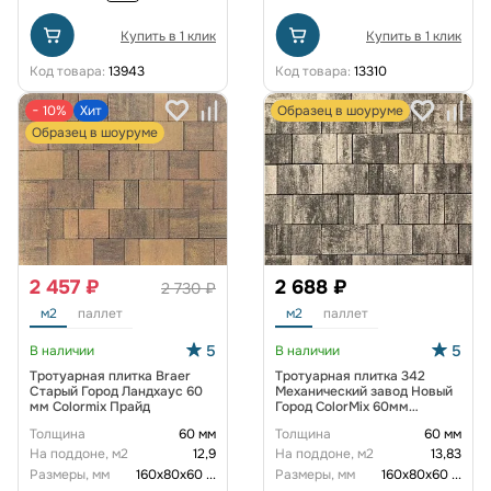
Купить в 1 клик
Купить в 1 клик
Код товара:
13943
Код товара:
13310
− 10%
Хит
Образец в шоуруме
Образец в шоуруме
2 457 ₽
2 688 ₽
2 730 ₽
м2
паллет
м2
паллет
5
5
В наличии
В наличии
Тротуарная плитка Braer
Тротуарная плитка 342
Старый Город Ландхаус 60
Механический завод Новый
мм Colormix Прайд
Город ColorMix 60мм
Арктика
Толщина
60 мм
Толщина
60 мм
На поддоне, м2
12,9
На поддоне, м2
13,83
Размеры, мм
160х80х60
...
Размеры, мм
160х80х60
...