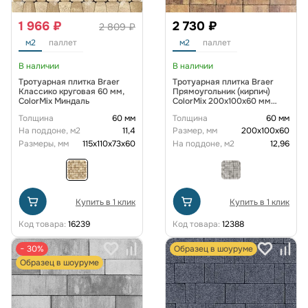
1 966 ₽
2 730 ₽
2 809 ₽
м2
паллет
м2
паллет
В наличии
В наличии
Тротуарная плитка Braer
Тротуарная плитка Braer
Классико круговая 60 мм,
Прямоугольник (кирпич)
ColorMix Миндаль
ColorMix 200х100х60 мм
Прайд
Толщина
60 мм
Толщина
60 мм
На поддоне, м2
11,4
Размер, мм
200х100х60
Размеры, мм
115х110х73х60
На поддоне, м2
12,96
Купить в 1 клик
Купить в 1 клик
Код товара:
16239
Код товара:
12388
− 30%
Образец в шоуруме
Образец в шоуруме