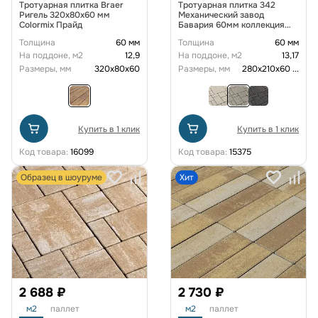
Тротуарная плитка Braer
Тротуарная плитка 342
Ригель 320x80x60 мм
Механический завод
Colormix Прайд
Бавария 60мм коллекция
Гранит цвет Морис
Толщина
60 мм
Толщина
60 мм
На поддоне, м2
12,9
На поддоне, м2
13,17
Размеры, мм
320x80x60
Размеры, мм
280х210х60
...
Купить в 1 клик
Купить в 1 клик
Код товара:
16099
Код товара:
15375
Образец в шоуруме
Хит
2 688 ₽
2 730 ₽
м2
паллет
м2
паллет