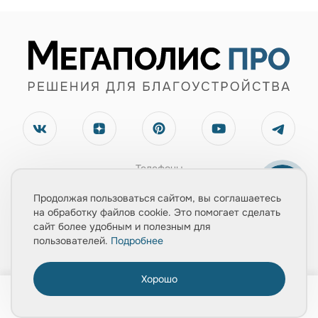
Телефоны
+7(495) 660-07-90
Продолжая пользоваться сайтом, вы соглашаетесь
+7(903) 543-67-02
на обработку файлов cookie. Это помогает сделать
сайт более удобным и полезным для
Электронная почта
пользователей.
Подробнее
zayavka@mpolis-pro.ru
Хорошо
0
Обратный звонок
Главная
Товары
Услуги
Медиа
Корзина