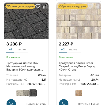
Образец в шоуруме
Образец в шоуруме
3 288 ₽
2 227 ₽
м2
паллет
м2
паллет
В наличии
В наличии
Тротуарная плитка 342
Тротуарная плитка Braer
Механический завод
Старый город Венусбергер
Бавария 60мм коллекция
40 мм Степь
Гранит цвет Тейт
Толщина
60 мм
Толщина
40 мм
На поддоне, м2
13,17
На поддоне, м2
20,74
Размеры, мм
280х210х60
...
Размеры, мм
160х120х40
...
Купить в 1 клик
Купить в 1 клик