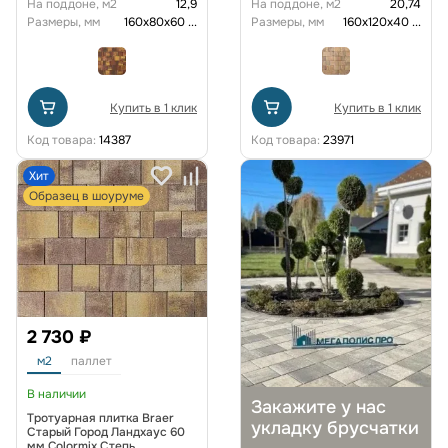
На поддоне, м2
12,9
На поддоне, м2
20,74
Размеры, мм
160х80х60
...
Размеры, мм
160х120х40
...
Купить в 1 клик
Купить в 1 клик
Код товара:
14387
Код товара:
23971
Хит
Образец в шоуруме
2 730 ₽
м2
паллет
В наличии
Закажите у нас
Тротуарная плитка Braer
укладку брусчатки
Старый Город Ландхаус 60
мм Colormix Степь