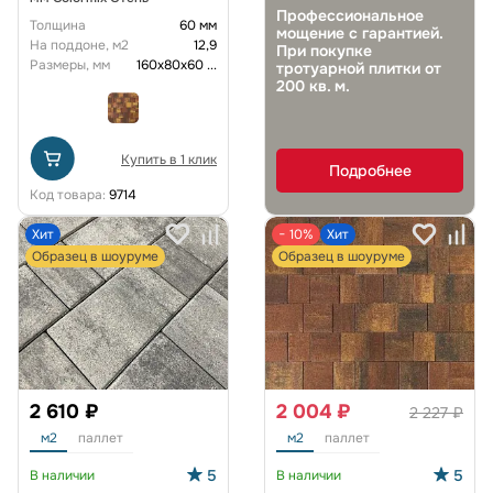
Профессиональное
Толщина
60 мм
мощение с гарантией.
На поддоне, м2
12,9
При покупке
Размеры, мм
160х80х60
...
тротуарной плитки от
200 кв. м.
Купить в 1 клик
Подробнее
Код товара:
9714
Хит
− 10%
Хит
Образец в шоуруме
Образец в шоуруме
2 610 ₽
2 004 ₽
2 227 ₽
м2
паллет
м2
паллет
5
5
В наличии
В наличии