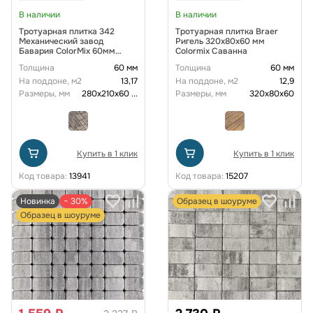
В наличии
В наличии
Тротуарная плитка 342
Тротуарная плитка Braer
Механический завод
Ригель 320x80x60 мм
Бавария ColorMix 60мм
Colormix Саванна
Каракум
Толщина
60 мм
Толщина
60 мм
На поддоне, м2
13,17
На поддоне, м2
12,9
Размеры, мм
280х210х60
...
Размеры, мм
320x80x60
Купить в 1 клик
Купить в 1 клик
Код товара:
13941
Код товара:
15207
Новинка
− 30%
Образец в шоуруме
Образец в шоуруме