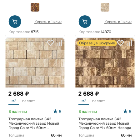
Купить в 1 клик
Купить в 1 клик
Код товара:
9715
Код товара:
14370
Образец в шоуруме
2 688 ₽
2 688 ₽
м2
паллет
м2
паллет
5
5
В наличии
В наличии
Тротуарная плитка 342
Тротуарная плитка 342
Механический завод Новый
Механический завод Новый
Город ColorMix 60мм
Город ColorMix 60мм Невада
Каракум
Толщина
60 мм
Толщина
60 мм