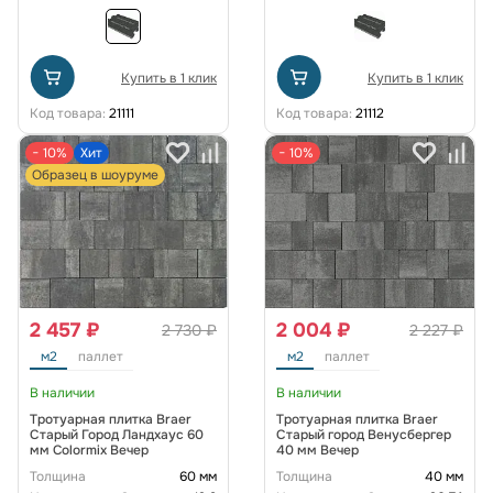
Купить в 1 клик
Купить в 1 клик
Код товара:
21111
Код товара:
21112
− 10%
Хит
− 10%
Образец в шоуруме
2 457 ₽
2 004 ₽
2 730 ₽
2 227 ₽
м2
паллет
м2
паллет
В наличии
В наличии
Тротуарная плитка Braer
Тротуарная плитка Braer
Старый Город Ландхаус 60
Старый город Венусбергер
мм Colormix Вечер
40 мм Вечер
Толщина
60 мм
Толщина
40 мм