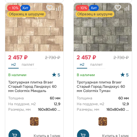
− 10%
Хит
− 10%
Хит
Образец в шоуруме
Образец в шоуруме
2 457 ₽
2 457 ₽
2 730 ₽
2 730 ₽
м2
паллет
м2
паллет
5
5
В наличии
В наличии
Тротуарная плитка Braer
Тротуарная плитка Braer
Старый Город Ландхаус 60
Старый Город Ландхаус 60
мм Colormix Миндаль
мм Colormix Туман
Толщина
60 мм
Толщина
60 мм
На поддоне, м2
12,9
На поддоне, м2
12,9
Размеры, мм
160х80х60
...
Размеры, мм
160х80х60
...
Купить в 1 клик
Купить в 1 клик