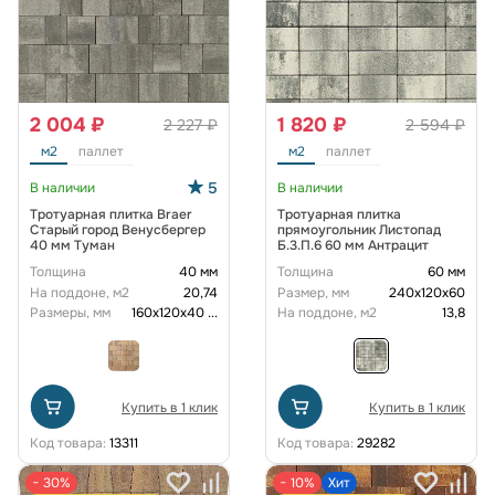
2 004 ₽
1 820 ₽
2 227 ₽
2 594 ₽
м2
паллет
м2
паллет
5
В наличии
В наличии
Тротуарная плитка Braer
Тротуарная плитка
Старый город Венусбергер
прямоугольник Листопад
40 мм Туман
Б.3.П.6 60 мм Антрацит
Толщина
40 мм
Толщина
60 мм
На поддоне, м2
20,74
Размер, мм
240х120х60
Размеры, мм
160х120х40
...
На поддоне, м2
13,8
Купить в 1 клик
Купить в 1 клик
Код товара:
13311
Код товара:
29282
− 30%
− 10%
Хит