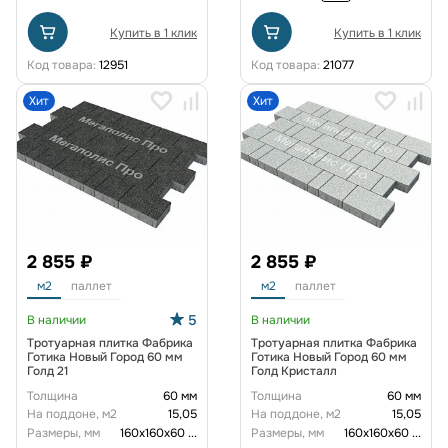
Купить в 1 клик
Купить в 1 клик
Код товара:
12951
Код товара:
21077
Хит
Хит
2 855 ₽
2 855 ₽
м2
паллет
м2
паллет
5
В наличии
В наличии
Тротуарная плитка Фабрика
Тротуарная плитка Фабрика
Готика Новый Город 60 мм
Готика Новый Город 60 мм
Голд 21
Голд Кристалл
Толщина
60 мм
Толщина
60 мм
На поддоне, м2
15,05
На поддоне, м2
15,05
Размеры, мм
160х160х60
...
Размеры, мм
160х160х60
...