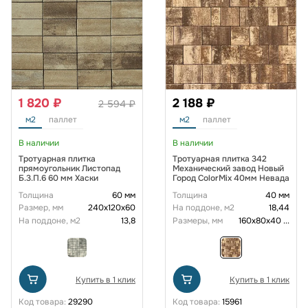
1 820 ₽
2 188 ₽
2 594 ₽
м2
паллет
м2
паллет
В наличии
В наличии
Тротуарная плитка
Тротуарная плитка 342
прямоугольник Листопад
Механический завод Новый
Б.3.П.6 60 мм Хаски
Город ColorMix 40мм Невада
Толщина
60 мм
Толщина
40 мм
Размер, мм
240х120х60
На поддоне, м2
18,44
На поддоне, м2
13,8
Размеры, мм
160х80х40
...
Купить в 1 клик
Купить в 1 клик
Код товара:
29290
Код товара:
15961