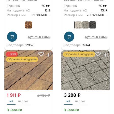
Гранит цвет Антаро
Толщина
60 мм
Толщина
60 мм
На поддоне, м2
12,9
На поддоне, м2
13,17
Размеры, мм
160х80х60
...
Размеры, мм
280х210х60
...
Купить в 1 клик
Купить в 1 клик
Код товара:
12952
Код товара:
15374
− 30%
Образец в шоуруме
Образец в шоуруме
1 911 ₽
3 288 ₽
2 730 ₽
м2
паллет
м2
паллет
В наличии
В наличии