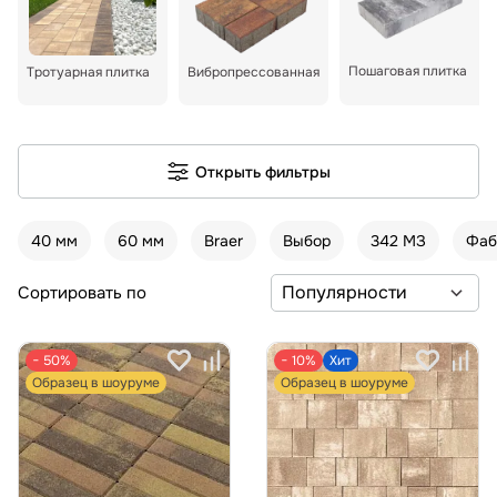
Пошаговая плитка
Тротуарная плитка
Вибропрессованная
Открыть фильтры
40 мм
60 мм
Braer
Выбор
342 МЗ
Фаб
Сортировать по
− 50%
− 10%
Хит
Образец в шоуруме
Образец в шоуруме