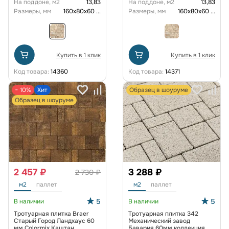
На поддоне, м2
13,83
На поддоне, м2
13,83
Размеры, мм
160х80х60
...
Размеры, мм
160х80х60
...
Купить в 1 клик
Купить в 1 клик
Код товара:
14360
Код товара:
14371
− 10%
Хит
Образец в шоуруме
Образец в шоуруме
2 457 ₽
3 288 ₽
2 730 ₽
м2
паллет
м2
паллет
5
5
В наличии
В наличии
Тротуарная плитка Braer
Тротуарная плитка 342
Старый Город Ландхаус 60
Механический завод
мм Colormix Каштан
Бавария 60мм коллекция