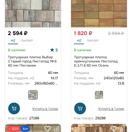
2 594 ₽
1 820 ₽
2 594 ₽
м2
паллет
м2
паллет
5
В наличии
В наличии
Тротуарная плитка Выбор
Тротуарная плитка
Старый город Листопад 1Ф.6
прямоугольник Листопад
60 мм Песчаник
Б.3.П.6 60 мм Осень
Толщина
60 мм
Толщина
60 мм
На поддоне, м2
14,17
Размер, мм
240х120х60
Размеры, мм
260х160х60
...
На поддоне, м2
13,8
Купить в 1 клик
Купить в 1 клик
Код товара:
27286
Код товара:
29288
− 30%
Хит