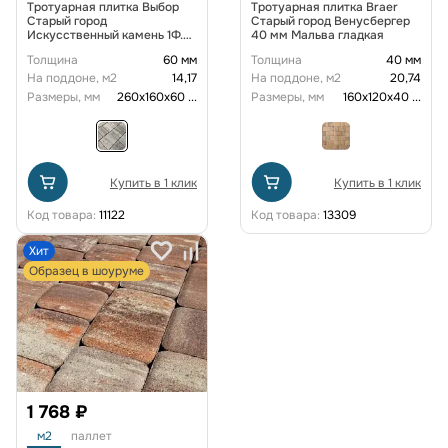
Тротуарная плитка Выбор
Тротуарная плитка Braer
Старый город
Старый город Венусбергер
Искусственный камень 1Ф.6
40 мм Мальва гладкая
60 мм Шунгит
Толщина
60 мм
Толщина
40 мм
На поддоне, м2
14,17
На поддоне, м2
20,74
Размеры, мм
260х160х60
...
Размеры, мм
160х120х40
...
Купить в 1 клик
Купить в 1 клик
Код товара:
11122
Код товара:
13309
Хит
Образец в шоуруме
1 768 ₽
м2
паллет