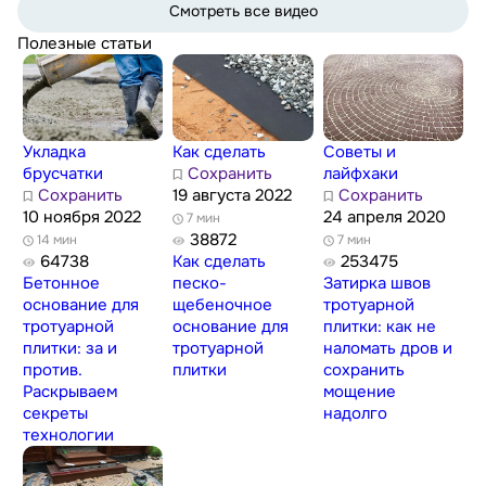
Смотреть все видео
Полезные статьи
Укладка
Как сделать
Советы и
брусчатки
Сохранить
лайфхаки
Сохранить
19 августа 2022
Сохранить
10 ноября 2022
24 апреля 2020
7 мин
38872
14 мин
7 мин
64738
Как сделать
253475
Бетонное
песко-
Затирка швов
основание для
щебеночное
тротуарной
тротуарной
основание для
плитки: как не
плитки: за и
тротуарной
наломать дров и
против.
плитки
сохранить
Раскрываем
мощение
секреты
надолго
технологии