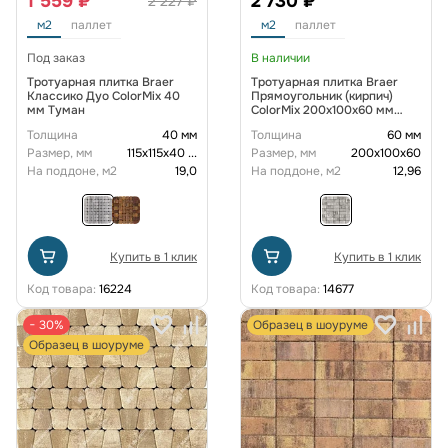
1 559 ₽
2 730 ₽
2 227 ₽
м2
паллет
м2
паллет
Под заказ
В наличии
Тротуарная плитка Braer
Тротуарная плитка Braer
Классико Дуо ColorMix 40
Прямоугольник (кирпич)
мм Туман
ColorMix 200х100х60 мм
цвет Туман
Толщина
40 мм
Толщина
60 мм
Размер, мм
115х115х40
...
Размер, мм
200х100х60
На поддоне, м2
19,0
На поддоне, м2
12,96
Купить в 1 клик
Купить в 1 клик
Код товара:
16224
Код товара:
14677
− 30%
Образец в шоуруме
Образец в шоуруме