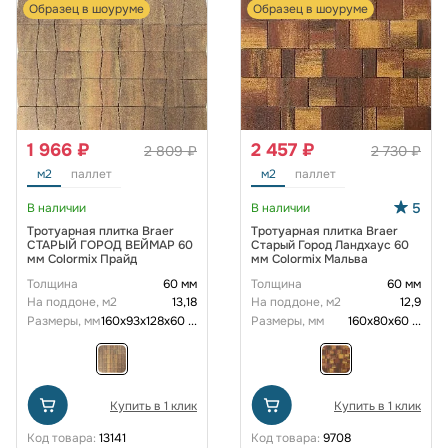
Образец в шоуруме
Образец в шоуруме
1 966 ₽
2 457 ₽
2 809 ₽
2 730 ₽
м2
паллет
м2
паллет
5
В наличии
В наличии
Тротуарная плитка Braer
Тротуарная плитка Braer
СТАРЫЙ ГОРОД ВЕЙМАР 60
Старый Город Ландхаус 60
мм Colormix Прайд
мм Colormix Мальва
Толщина
60 мм
Толщина
60 мм
На поддоне, м2
13,18
На поддоне, м2
12,9
Размеры, мм
160х93х128х60
...
Размеры, мм
160х80х60
...
Купить в 1 клик
Купить в 1 клик
Код товара:
13141
Код товара:
9708