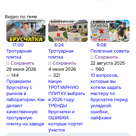
Видео по теме
17:00
6:24
9:08
Тротуарная
Тротуарная
Полезные советы
плитка
плитка
Сохранить
Сохранить
Сохранить
22 августа 2025
29 июня 2026
4 июня 2026
1160
144
321
10 вопросов,
Проверили
Какую
которые вы
брусчатку с
ТРОТУАРНУЮ
хотели задать
рынков в
ПЛИТКУ выбрать
мастеру по
лаборатории. Как
в 2026 году:
брусчатке перед
делают
ТРЕНДЫ
укладкой:
качественную
брусчатки и
ошибки,
тротуарную
ОШИБКИ,
лайфхаки
плитку на заводе
которые портят
участок