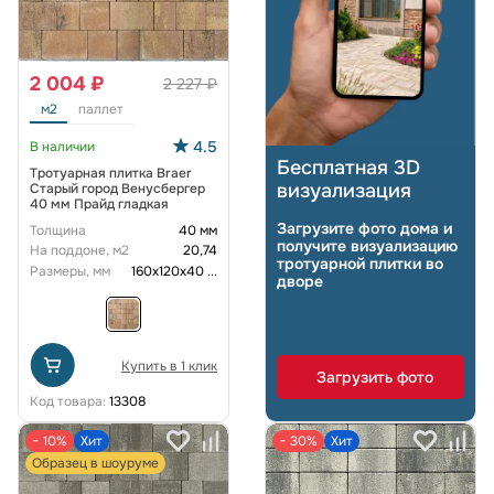
2 004 ₽
2 227 ₽
м2
паллет
4.5
В наличии
Бесплатная 3D
Тротуарная плитка Braer
визуализация
Старый город Венусбергер
40 мм Прайд гладкая
Загрузите фото дома и
Толщина
40 мм
получите визуализацию
На поддоне, м2
20,74
тротуарной плитки во
Размеры, мм
160х120х40
...
дворе
Купить в 1 клик
Загрузить фото
Код товара:
13308
− 10%
Хит
− 30%
Хит
Образец в шоуруме