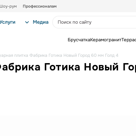
Шоу-рум
Профессионалам
Услуги
Медиа
Брусчатка
Керамогранит
Терра
уарная плитка Фабрика Готика Новый Город 60 мм Голд 4
Фабрика Готика Новый Го