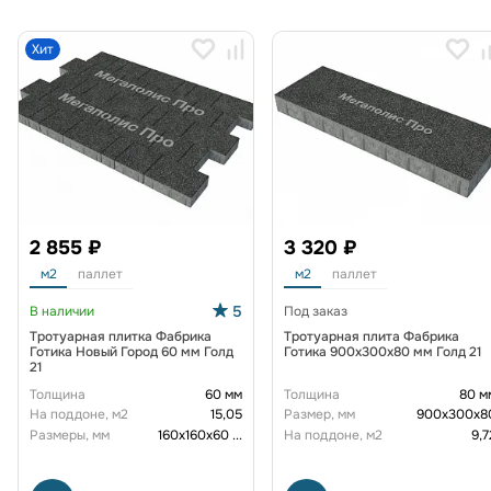
Хит
2 855 ₽
3 320 ₽
м2
паллет
м2
паллет
5
В наличии
Под заказ
Тротуарная плитка Фабрика
Тротуарная плита Фабрика
Готика Новый Город 60 мм Голд
Готика 900х300х80 мм Голд 21
21
Толщина
60 мм
Толщина
80 м
На поддоне, м2
15,05
Размер, мм
900x300x8
Размеры, мм
160х160х60
...
На поддоне, м2
9,7