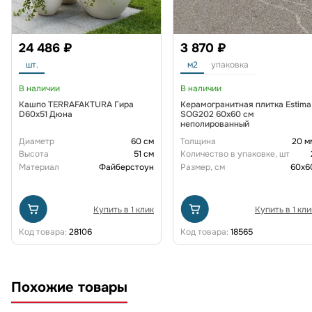
24 486 ₽
3 870 ₽
шт.
м2
упаковка
В наличии
В наличии
Кашпо TERRAFAKTURA Гира
Керамогранитная плитка Estima
D60х51 Дюна
SOG202 60х60 см
неполированный
Диаметр
60 см
Толщина
20 м
Высота
51 см
Количество в упаковке, шт
Материал
Файберстоун
Размер, см
60x6
Купить в 1 клик
Купить в 1 кли
Код товара:
28106
Код товара:
18565
Похожие товары