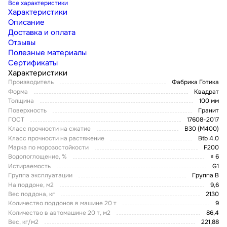
Все характеристики
Характеристики
Описание
Доставка и оплата
Отзывы
Полезные материалы
Сертификаты
Характеристики
Производитель
Фабрика Готика
Форма
Квадрат
Толщина
100 мм
Поверхность
Гранит
ГОСТ
17608-2017
Класс прочности на сжатие
В30 (М400)
Класс прочности на растяжение
Btb 4.0
Марка по морозостойкости
F200
Водопоглощение, %
≤ 6
Истираемость
G1
Группа эксплуатации
Группа В
На поддоне, м2
9,6
Вес поддона, кг
2130
Количество поддонов в машине 20 т
9
Количество в автомашине 20 т, м2
86,4
Вес, кг/м2
221,88