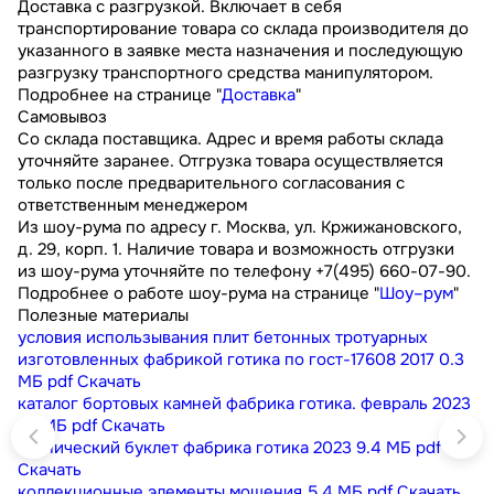
Доставка с разгрузкой. Включает в себя
транспортирование товара со склада производителя до
указанного в заявке места назначения и последующую
разгрузку транспортного средства манипулятором.
Подробнее на странице "
Доставка
"
Самовывоз
Со склада поставщика. Адрес и время работы склада
уточняйте заранее. Отгрузка товара осуществляется
только после предварительного согласования с
ответственным менеджером
Из шоу-рума по адресу г. Москва, ул. Кржижановского,
д. 29, корп. 1. Наличие товара и возможность отгрузки
из шоу-рума уточняйте по телефону +7(495) 660-07-90.
Подробнее о работе шоу-рума на странице "
Шоу–рум
"
Полезные материалы
условия использывания плит бетонных тротуарных
изготовленных фабрикой готика по гост-17608 2017
0.3
МБ
pdf
Скачать
каталог бортовых камней фабрика готика. февраль 2023
9.1 МБ
pdf
Скачать
технический буклет фабрика готика 2023
9.4 МБ
pdf
Скачать
коллекционные элементы мощения
5.4 МБ
pdf
Скачать