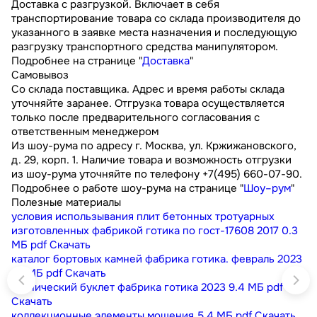
Доставка с разгрузкой. Включает в себя
транспортирование товара со склада производителя до
указанного в заявке места назначения и последующую
разгрузку транспортного средства манипулятором.
Подробнее на странице "
Доставка
"
Самовывоз
Со склада поставщика. Адрес и время работы склада
уточняйте заранее. Отгрузка товара осуществляется
только после предварительного согласования с
ответственным менеджером
Из шоу-рума по адресу г. Москва, ул. Кржижановского,
д. 29, корп. 1. Наличие товара и возможность отгрузки
из шоу-рума уточняйте по телефону +7(495) 660-07-90.
Подробнее о работе шоу-рума на странице "
Шоу–рум
"
Полезные материалы
условия использывания плит бетонных тротуарных
изготовленных фабрикой готика по гост-17608 2017
0.3
МБ
pdf
Скачать
каталог бортовых камней фабрика готика. февраль 2023
9.1 МБ
pdf
Скачать
технический буклет фабрика готика 2023
9.4 МБ
pdf
Скачать
коллекционные элементы мощения
5.4 МБ
pdf
Скачать