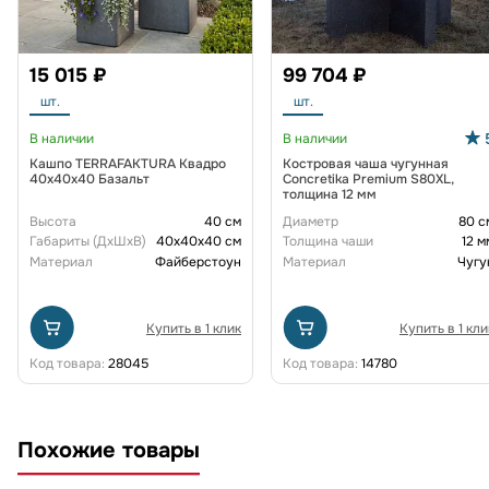
15 015 ₽
99 704 ₽
шт.
шт.
В наличии
В наличии
Кашпо TERRAFAKTURA Квадро
Костровая чаша чугунная
40x40x40 Базальт
Concretika Premium S80XL,
толщина 12 мм
Высота
40 см
Диаметр
80 с
Габариты (ДxШxВ)
40x40x40 см
Толщина чаши
12 м
Материал
Файберстоун
Материал
Чугу
Купить в 1 клик
Купить в 1 кли
Код товара:
28045
Код товара:
14780
Похожие товары