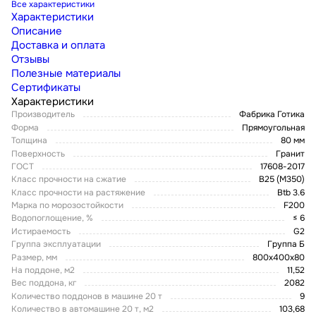
Все характеристики
Характеристики
Описание
Доставка и оплата
Отзывы
Полезные материалы
Сертификаты
Характеристики
Производитель
Фабрика Готика
Форма
Прямоугольная
Толщина
80 мм
Поверхность
Гранит
ГОСТ
17608-2017
Класс прочности на сжатие
В25 (М350)
Класс прочности на растяжение
Btb 3.6
Марка по морозостойкости
F200
Водопоглощение, %
≤ 6
Истираемость
G2
Группа эксплуатации
Группа Б
Размер, мм
800x400x80
На поддоне, м2
11,52
Вес поддона, кг
2082
Количество поддонов в машине 20 т
9
Количество в автомашине 20 т, м2
103,68