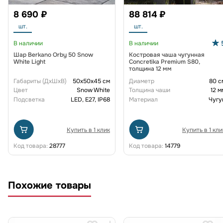
8 690 ₽
88 814 ₽
шт.
шт.
В наличии
В наличии
Шар Berkano Orby 50 Snow
Костровая чаша чугунная
White Light
Concretika Premium S80,
толщина 12 мм
Габариты (ДxШxВ)
50x50x45 см
Диаметр
80 с
Цвет
Snow White
Толщина чаши
12 м
Подсветка
LED, E27, IP68
Материал
Чугу
Купить в 1 клик
Купить в 1 кли
Код товара:
28777
Код товара:
14779
Похожие товары