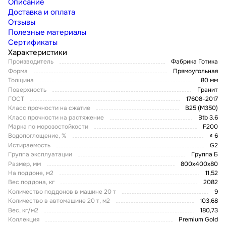
Описание
Доставка и оплата
Отзывы
Полезные материалы
Сертификаты
Характеристики
Производитель
Фабрика Готика
Форма
Прямоугольная
Толщина
80 мм
Поверхность
Гранит
ГОСТ
17608-2017
Класс прочности на сжатие
В25 (М350)
Класс прочности на растяжение
Btb 3.6
Марка по морозостойкости
F200
Водопоглощение, %
≤ 6
Истираемость
G2
Группа эксплуатации
Группа Б
Размер, мм
800x400x80
На поддоне, м2
11,52
Вес поддона, кг
2082
Количество поддонов в машине 20 т
9
Количество в автомашине 20 т, м2
103,68
Вес, кг/м2
180,73
Коллекция
Premium Gold