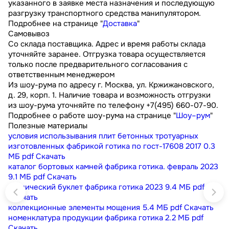
указанного в заявке места назначения и последующую
разгрузку транспортного средства манипулятором.
Подробнее на странице "
Доставка
"
Самовывоз
Со склада поставщика. Адрес и время работы склада
уточняйте заранее. Отгрузка товара осуществляется
только после предварительного согласования с
ответственным менеджером
Из шоу-рума по адресу г. Москва, ул. Кржижановского,
д. 29, корп. 1. Наличие товара и возможность отгрузки
из шоу-рума уточняйте по телефону +7(495) 660-07-90.
Подробнее о работе шоу-рума на странице "
Шоу–рум
"
Полезные материалы
условия использывания плит бетонных тротуарных
изготовленных фабрикой готика по гост-17608 2017
0.3
МБ
pdf
Скачать
каталог бортовых камней фабрика готика. февраль 2023
9.1 МБ
pdf
Скачать
технический буклет фабрика готика 2023
9.4 МБ
pdf
Скачать
коллекционные элементы мощения
5.4 МБ
pdf
Скачать
номенклатура продукции фабрика готика
2.2 МБ
pdf
Скачать