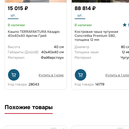
15 015 ₽
88 814 ₽
шт.
шт.
В наличии
В наличии
Кашпо TERRAFAKTURA Квадро
Костровая чаша чугунная
40x40x40 Арктик Грей
Concretika Premium S80,
толщина 12 мм
Высота
40 см
Диаметр
80 с
Габариты (ДxШxВ)
40x40x40 см
Толщина чаши
12 м
Материал
Файберстоун
Материал
Чугу
Купить в 1 клик
Купить в 1 кли
Код товара:
28043
Код товара:
14779
Похожие товары