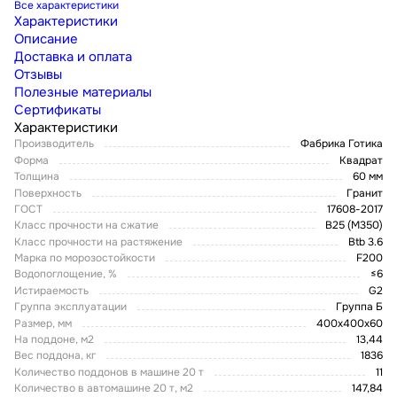
Все характеристики
Характеристики
Описание
Доставка и оплата
Отзывы
Полезные материалы
Сертификаты
Характеристики
Производитель
Фабрика Готика
Форма
Квадрат
Толщина
60 мм
Поверхность
Гранит
ГОСТ
17608-2017
Класс прочности на сжатие
В25 (М350)
Класс прочности на растяжение
Btb 3.6
Марка по морозостойкости
F200
Водопоглощение, %
≤6
Истираемость
G2
Группа эксплуатации
Группа Б
Размер, мм
400х400х60
На поддоне, м2
13,44
Вес поддона, кг
1836
Количество поддонов в машине 20 т
11
Количество в автомашине 20 т, м2
147,84