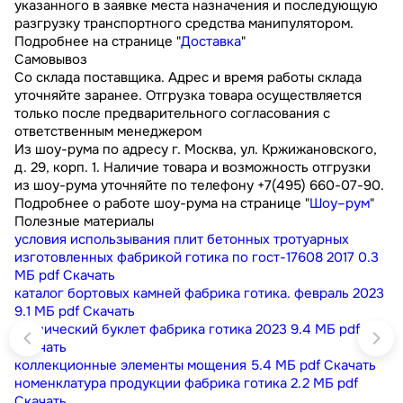
указанного в заявке места назначения и последующую
разгрузку транспортного средства манипулятором.
Подробнее на странице "
Доставка
"
Самовывоз
Со склада поставщика. Адрес и время работы склада
уточняйте заранее. Отгрузка товара осуществляется
только после предварительного согласования с
ответственным менеджером
Из шоу-рума по адресу г. Москва, ул. Кржижановского,
д. 29, корп. 1. Наличие товара и возможность отгрузки
из шоу-рума уточняйте по телефону +7(495) 660-07-90.
Подробнее о работе шоу-рума на странице "
Шоу–рум
"
Полезные материалы
условия использывания плит бетонных тротуарных
изготовленных фабрикой готика по гост-17608 2017
0.3
МБ
pdf
Скачать
каталог бортовых камней фабрика готика. февраль 2023
9.1 МБ
pdf
Скачать
технический буклет фабрика готика 2023
9.4 МБ
pdf
Скачать
коллекционные элементы мощения
5.4 МБ
pdf
Скачать
номенклатура продукции фабрика готика
2.2 МБ
pdf
Скачать