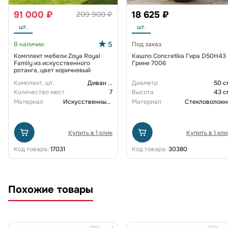
91 000 ₽
18 625 ₽
209 900 ₽
шт.
шт.
5
В наличии
Под заказ
Комплект мебели Zoya Royal
Кашпо Concretika Гира D50H43
Family из искусственного
Грине 7006
ротанга, цвет коричневый
Комплект, шт.
Диван
...
Диаметр
50 с
Количество мест
7
Высота
43 с
Материал
Искусственный ротанг
Материал
Стекловолокн
Купить в 1 клик
Купить в 1 кли
Код товара:
17031
Код товара:
30380
Похожие товары