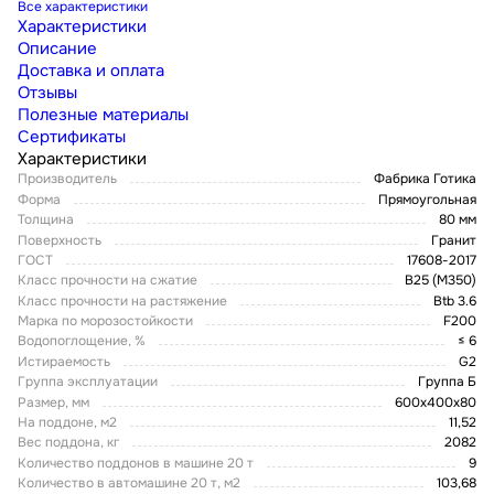
Все характеристики
Характеристики
Описание
Доставка и оплата
Отзывы
Полезные материалы
Сертификаты
Характеристики
Производитель
Фабрика Готика
Форма
Прямоугольная
Толщина
80 мм
Поверхность
Гранит
ГОСТ
17608-2017
Класс прочности на сжатие
В25 (М350)
Класс прочности на растяжение
Btb 3.6
Марка по морозостойкости
F200
Водопоглощение, %
≤ 6
Истираемость
G2
Группа эксплуатации
Группа Б
Размер, мм
600х400х80
На поддоне, м2
11,52
Вес поддона, кг
2082
Количество поддонов в машине 20 т
9
Количество в автомашине 20 т, м2
103,68