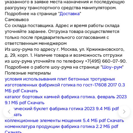
указанного в заявке места назначения и последующую
разгрузку транспортного средства манипулятором.
Подробнее на странице "
Доставка
"
Самовывоз
Со склада поставщика. Адрес и время работы склада
уточняйте заранее. Отгрузка товара осуществляется
только после предварительного согласования с
ответственным менеджером
Из шоу-рума по адресу г. Москва, ул. Кржижановского,
д. 29, корп. 1. Наличие товара и возможность отгрузки
из шоу-рума уточняйте по телефону +7(495) 660-07-90.
Подробнее о работе шоу-рума на странице "
Шоу–рум
"
Полезные материалы
условия использывания плит бетонных тротуарных
изготовленных фабрикой готика по гост-17608 2017
0.3
МБ
pdf
Скачать
каталог бортовых камней фабрика готика. февраль 2023
9.1 МБ
pdf
Скачать
технический буклет фабрика готика 2023
9.4 МБ
pdf
Скачать
коллекционные элементы мощения
5.4 МБ
pdf
Скачать
номенклатура продукции фабрика готика
2.2 МБ
pdf
Скачать