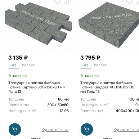
3 135 ₽
3 795 ₽
м2
паллет
м2
паллет
В наличии
В наличии
Тротуарная плитка Фабрика
Тротуарная плитка Фабрика
Готика Картано 300х150х80 мм
Готика Квадрат 400х400х100
Голд 13
мм Голд 13
Толщина
80 мм
Толщина
100 м
Размер, мм
300х150х80
На поддоне, м2
9,
На поддоне, м2
12,96
Размеры, мм
400x400x10
Купить в 1 клик
Купить в 1 кли