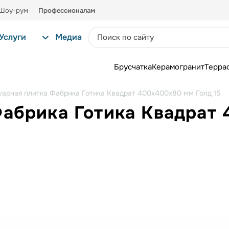
Шоу-рум
Профессионалам
Услуги
Медиа
Брусчатка
Керамогранит
Терра
уарная плитка Фабрика Готика Квадрат 400х400х80 мм Голд 15
Фабрика Готика Квадрат