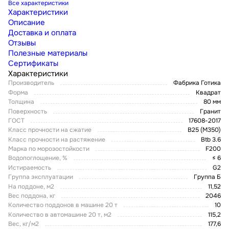
Все характеристики
Характеристики
Описание
Доставка и оплата
Отзывы
Полезные материалы
Сертификаты
Характеристики
Производитель
Фабрика Готика
Форма
Квадрат
Толщина
80 мм
Поверхность
Гранит
ГОСТ
17608-2017
Класс прочности на сжатие
В25 (М350)
Класс прочности на растяжение
Btb 3.6
Марка по морозостойкости
F200
Водопоглощение, %
≤ 6
Истираемость
G2
Группа эксплуатации
Группа Б
На поддоне, м2
11,52
Вес поддона, кг
2046
Количество поддонов в машине 20 т
10
Количество в автомашине 20 т, м2
115,2
Вес, кг/м2
177,6