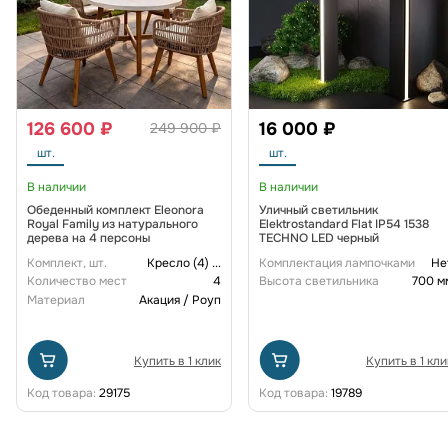
126 600 ₽
16 000 ₽
249 900 ₽
шт.
шт.
В наличии
В наличии
Обеденный комплект Eleonora
Уличный светильник
Royal Family из натурального
Elektrostandard Flat IP54 1538
дерева на 4 персоны
TECHNO LED черный
Комплект, шт.
Кресло (4)
...
Комплектация лампочками
Не
Количество мест
4
Высота светильника
700 м
Материал
Акация / Роуп
Купить в 1 клик
Купить в 1 кли
Код товара:
29175
Код товара:
19789