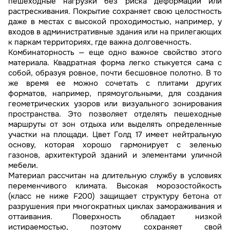
пешеходные нагрузки без риска деформации или
растрескивания. Покрытие сохраняет свою целостность
даже в местах с высокой проходимостью, например, у
входов в административные здания или на прилегающих
к паркам территориях, где важна долговечность.
Комбинаторность — еще одно важное свойство этого
материала. Квадратная форма легко стыкуется сама с
собой, образуя ровное, почти бесшовное полотно. В то
же время ее можно сочетать с плитами других
форматов, например, прямоугольными, для создания
геометрических узоров или визуального зонирования
пространства. Это позволяет отделять пешеходные
маршруты от зон отдыха или выделять определенные
участки на площади. Цвет Голд 17 имеет нейтральную
основу, которая хорошо гармонирует с зеленью
газонов, архитектурой зданий и элементами уличной
мебели.
Материал рассчитан на длительную службу в условиях
переменчивого климата. Высокая морозостойкость
(класс не ниже F200) защищает структуру бетона от
разрушения при многократных циклах замораживания и
оттаивания. Поверхность обладает низкой
истираемостью, поэтому сохраняет свой