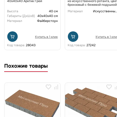
40x40x40 Арктик Грей
из искусственного ротанга, цве
бронзовый с бежевой подушкой
Высота
40 см
Материал
Искусственный рот
Габариты (ДxШxВ)
40x40x40 см
Материал
Файберстоун
Купить в 1 клик
Купить в 1 кли
Код товара:
28043
Код товара:
27242
Похожие товары