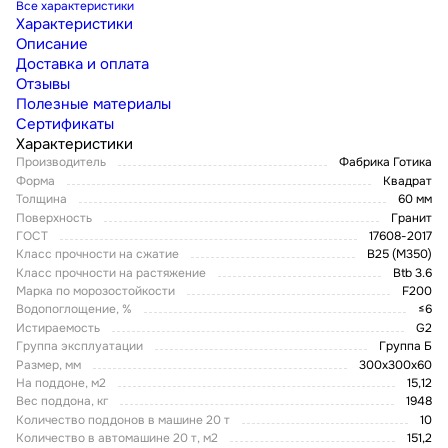
Все характеристики
Характеристики
Описание
Доставка и оплата
Отзывы
Полезные материалы
Сертификаты
Характеристики
Производитель
Фабрика Готика
Форма
Квадрат
Толщина
60 мм
Поверхность
Гранит
ГОСТ
17608-2017
Класс прочности на сжатие
В25 (М350)
Класс прочности на растяжение
Btb 3.6
Марка по морозостойкости
F200
Водопоглощение, %
≤6
Истираемость
G2
Группа эксплуатации
Группа Б
Размер, мм
300х300х60
На поддоне, м2
15,12
Вес поддона, кг
1948
Количество поддонов в машине 20 т
10
Количество в автомашине 20 т, м2
151,2