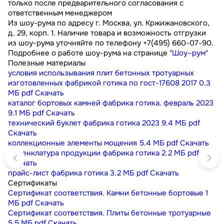
только после предварительного согласования с
ответственным менеджером
Из шоу-рума по адресу г. Москва, ул. Кржижановского,
д. 29, корп. 1. Наличие товара и возможность отгрузки
из шоу-рума уточняйте по телефону +7(495) 660-07-90.
Подробнее о работе шоу-рума на странице "
Шоу–рум
"
Полезные материалы
условия использывания плит бетонных тротуарных
изготовленных фабрикой готика по гост-17608 2017
0.3
МБ
pdf
Скачать
каталог бортовых камней фабрика готика. февраль 2023
9.1 МБ
pdf
Скачать
технический буклет фабрика готика 2023
9.4 МБ
pdf
Скачать
коллекционные элементы мощения
5.4 МБ
pdf
Скачать
номенклатура продукции фабрика готика
2.2 МБ
pdf
Скачать
прайс-лист фабрика готика
3.2 МБ
pdf
Скачать
Сертификаты
Сертификат соответствия. Камни бетонные бортовые
1
МБ
pdf
Скачать
Сертификат соответствия. Плиты бетонные тротуарные
5.5 МБ
pdf
Скачать