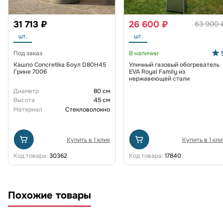
31 713 ₽
26 600 ₽
63 900 
шт.
шт.
Под заказ
В наличии
Кашпо Concretika Боул D80H45
Уличный газовый обогреватель
Грине 7006
EVA Royal Family из
нержавеющей стали
Диаметр
80 см
Высота
45 см
Материал
Стекловолокно
Купить в 1 клик
Купить в 1 кли
Код товара:
30362
Код товара:
17840
Похожие товары