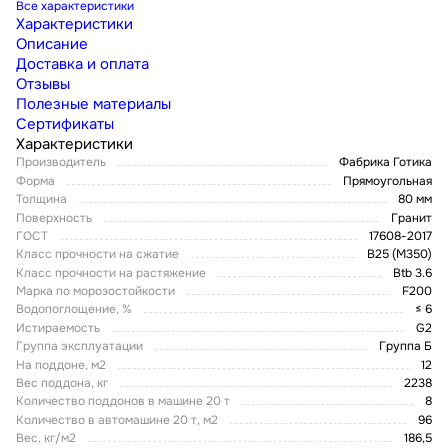
Все характеристики
Характеристики
Описание
Доставка и оплата
Отзывы
Полезные материалы
Сертификаты
Характеристики
Производитель
Фабрика Готика
Форма
Прямоугольная
Толщина
80 мм
Поверхность
Гранит
ГОСТ
17608-2017
Класс прочности на сжатие
В25 (М350)
Класс прочности на растяжение
Btb 3.6
Марка по морозостойкости
F200
Водопоглощение, %
≤ 6
Истираемость
G2
Группа эксплуатации
Группа Б
На поддоне, м2
12
Вес поддона, кг
2238
Количество поддонов в машине 20 т
8
Количество в автомашине 20 т, м2
96
Вес, кг/м2
186,5