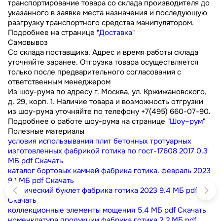
транспортирование товара со склада производителя до
указанного в заявке места назначения и последующую
разгрузку транспортного средства манипулятором.
Подробнее на странице "
Доставка
"
Самовывоз
Со склада поставщика. Адрес и время работы склада
уточняйте заранее. Отгрузка товара осуществляется
только после предварительного согласования с
ответственным менеджером
Из шоу-рума по адресу г. Москва, ул. Кржижановского,
д. 29, корп. 1. Наличие товара и возможность отгрузки
из шоу-рума уточняйте по телефону +7(495) 660-07-90.
Подробнее о работе шоу-рума на странице "
Шоу–рум
"
Полезные материалы
условия использывания плит бетонных тротуарных
изготовленных фабрикой готика по гост-17608 2017
0.3
МБ
pdf
Скачать
каталог бортовых камней фабрика готика. февраль 2023
9.1 МБ
pdf
Скачать
технический буклет фабрика готика 2023
9.4 МБ
pdf
Скачать
коллекционные элементы мощения
5.4 МБ
pdf
Скачать
номенклатура продукции фабрика готика
2.2 МБ
pdf