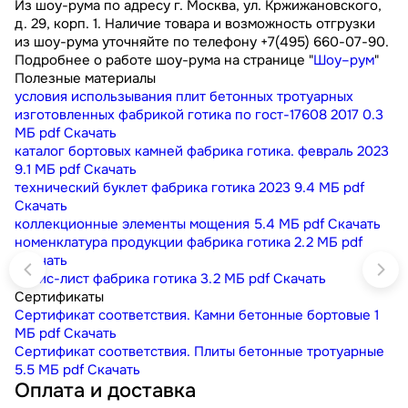
Из шоу-рума по адресу г. Москва, ул. Кржижановского,
д. 29, корп. 1. Наличие товара и возможность отгрузки
из шоу-рума уточняйте по телефону +7(495) 660-07-90.
Подробнее о работе шоу-рума на странице "
Шоу–рум
"
Полезные материалы
условия использывания плит бетонных тротуарных
изготовленных фабрикой готика по гост-17608 2017
0.3
МБ
pdf
Скачать
каталог бортовых камней фабрика готика. февраль 2023
9.1 МБ
pdf
Скачать
технический буклет фабрика готика 2023
9.4 МБ
pdf
Скачать
коллекционные элементы мощения
5.4 МБ
pdf
Скачать
номенклатура продукции фабрика готика
2.2 МБ
pdf
Скачать
прайс-лист фабрика готика
3.2 МБ
pdf
Скачать
Сертификаты
Сертификат соответствия. Камни бетонные бортовые
1
МБ
pdf
Скачать
Сертификат соответствия. Плиты бетонные тротуарные
5.5 МБ
pdf
Скачать
Оплата и доставка