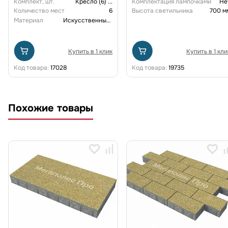
Комплект, шт.
Кресло (6)
...
Комплектация лампочками
Не
Количество мест
6
Высота светильника
700 м
Материал
Искусственный ротанг
Купить в 1 клик
Купить в 1 кли
Код товара:
17028
Код товара:
19735
Похожие товары