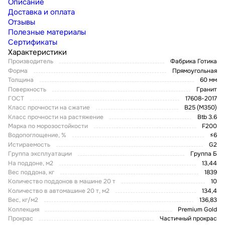
Описание
Доставка и оплата
Отзывы
Полезные материалы
Сертификаты
Характеристики
Производитель
Фабрика Готика
Форма
Прямоугольная
Толщина
60 мм
Поверхность
Гранит
ГОСТ
17608-2017
Класс прочности на сжатие
В25 (М350)
Класс прочности на растяжение
Btb 3.6
Марка по морозостойкости
F200
Водопоглощение, %
≤6
Истираемость
G2
Группа эксплуатации
Группа Б
На поддоне, м2
13,44
Вес поддона, кг
1839
Количество поддонов в машине 20 т
10
Количество в автомашине 20 т, м2
134,4
Вес, кг/м2
136,83
Коллекция
Premium Gold
Прокрас
Частичный прокрас