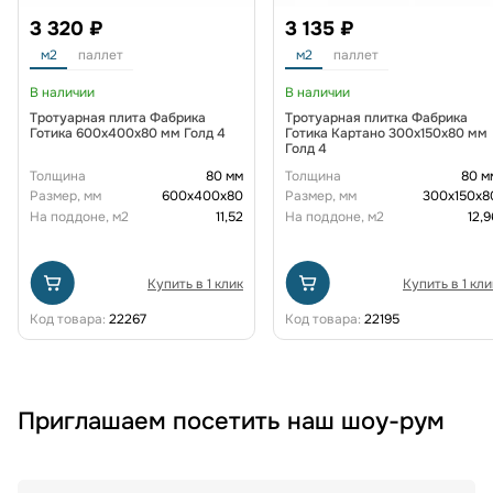
3 320 ₽
3 135 ₽
м2
паллет
м2
паллет
В наличии
В наличии
Тротуарная плита Фабрика
Тротуарная плитка Фабрика
Готика 600х400х80 мм Голд 4
Готика Картано 300х150х80 мм
Голд 4
Толщина
80 мм
Толщина
80 м
Размер, мм
600х400х80
Размер, мм
300х150х8
На поддоне, м2
11,52
На поддоне, м2
12,9
Купить в 1 клик
Купить в 1 кли
Код товара:
22267
Код товара:
22195
Приглашаем посетить наш шоу-рум