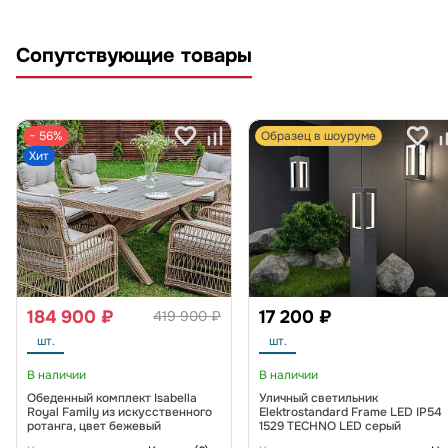
Сопутствующие товары
− 56%
Образец в шоуруме
Хит
184 900 ₽
17 200 ₽
419 900 ₽
шт.
шт.
В наличии
В наличии
Обеденный комплект Isabella
Уличный светильник
Royal Family из искусственного
Elektrostandard Frame LED IP54
ротанга, цвет бежевый
1529 TECHNO LED серый