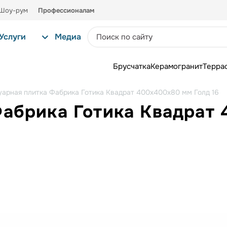
Шоу-рум
Профессионалам
Услуги
Медиа
Брусчатка
Керамогранит
Терра
уарная плитка Фабрика Готика Квадрат 400х400х80 мм Голд 16
Фабрика Готика Квадрат