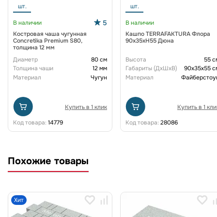
шт.
шт.
5
В наличии
В наличии
Костровая чаша чугунная
Кашпо TERRAFAKTURA Флора
Concretika Premium S80,
90x35xH55 Дюна
толщина 12 мм
Диаметр
80 см
Высота
55 с
Толщина чаши
12 мм
Габариты (ДxШxВ)
90x35x55 с
Материал
Чугун
Материал
Файберстоу
Купить в 1 клик
Купить в 1 кли
Код товара:
14779
Код товара:
28086
Похожие товары
Хит