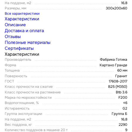
На поддоне, м2
16,8
Размеры, мм
300х200х60
Все характеристики
Характеристики
Описание
Доставка и оплата
Отзывы
Полезные материалы
Сертификаты
Характеристики
Производитель
Фабрика Готика
Форма
Картано Гранде
Толщина
60 мм
Поверхность
Гранит
ГОСТ
17608-2017
Класс прочности на сжатие
В25 (М350)
Класс прочности на растяжение
Btb 3.6
Марка по морозостойкости
F200
Водопоглощение, %
≤6
Истираемость
G2
Группа эксплуатации
Группа Б
На поддоне, м2
16,8
Вес поддона, кг
2290
Количество поддонов в машине 20 т
9