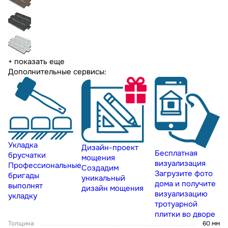
+ показать еще
Дополнительные сервисы:
Укладка
Дизайн-проект
Бесплатная
брусчатки
мощения
визуализация
Профессиональные
Создадим
Загрузите фото
бригады
уникальный
дома и получите
выполнят
дизайн мощения
визуализацию
укладку
тротуарной
плитки во дворе
Толщина
60 мм