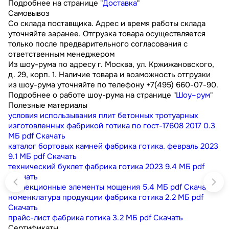
Подробнее на странице "
Доставка
"
Самовывоз
Со склада поставщика. Адрес и время работы склада
уточняйте заранее. Отгрузка товара осуществляется
только после предварительного согласования с
ответственным менеджером
Из шоу-рума по адресу г. Москва, ул. Кржижановского,
д. 29, корп. 1. Наличие товара и возможность отгрузки
из шоу-рума уточняйте по телефону +7(495) 660-07-90.
Подробнее о работе шоу-рума на странице "
Шоу–рум
"
Полезные материалы
условия использывания плит бетонных тротуарных
изготовленных фабрикой готика по гост-17608 2017
0.3
МБ
pdf
Скачать
каталог бортовых камней фабрика готика. февраль 2023
9.1 МБ
pdf
Скачать
технический буклет фабрика готика 2023
9.4 МБ
pdf
Скачать
коллекционные элементы мощения
5.4 МБ
pdf
Скачать
номенклатура продукции фабрика готика
2.2 МБ
pdf
Скачать
прайс-лист фабрика готика
3.2 МБ
pdf
Скачать
Сертификаты