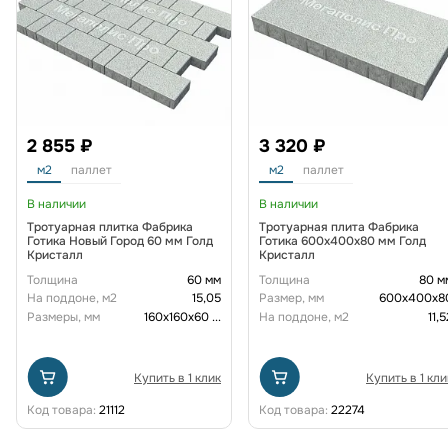
2 855 ₽
3 320 ₽
м2
паллет
м2
паллет
В наличии
В наличии
Тротуарная плитка Фабрика
Тротуарная плита Фабрика
Готика Новый Город 60 мм Голд
Готика 600х400х80 мм Голд
Кристалл
Кристалл
Толщина
60 мм
Толщина
80 м
На поддоне, м2
15,05
Размер, мм
600х400х8
Размеры, мм
160х160х60
...
На поддоне, м2
11,5
Купить в 1 клик
Купить в 1 кли
Код товара:
21112
Код товара:
22274