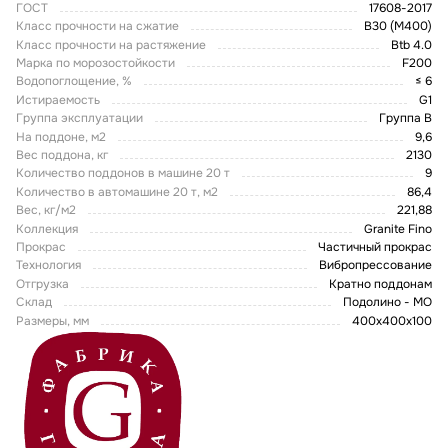
ГОСТ
17608-2017
Класс прочности на сжатие
В30 (М400)
Класс прочности на растяжение
Btb 4.0
Марка по морозостойкости
F200
Водопоглощение, %
≤ 6
Истираемость
G1
Группа эксплуатации
Группа В
На поддоне, м2
9,6
Вес поддона, кг
2130
Количество поддонов в машине 20 т
9
Количество в автомашине 20 т, м2
86,4
Вес, кг/м2
221,88
Коллекция
Granite Fino
Прокрас
Частичный прокрас
Технология
Вибропрессование
Отгрузка
Кратно поддонам
Склад
Подолино - МО
Размеры, мм
400x400x100