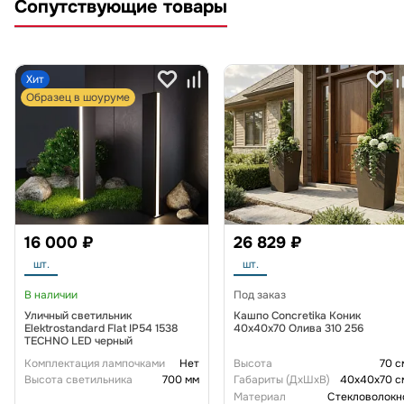
Сопутствующие товары
Хит
Образец в шоуруме
16 000 ₽
26 829 ₽
шт.
шт.
В наличии
Под заказ
Уличный светильник
Кашпо Concretika Коник
Elektrostandard Flat IP54 1538
40x40x70 Олива 310 256
TECHNO LED черный
Комплектация лампочками
Нет
Высота
70 с
Высота светильника
700 мм
Габариты (ДxШxВ)
40x40x70 с
Материал
Стекловолокн