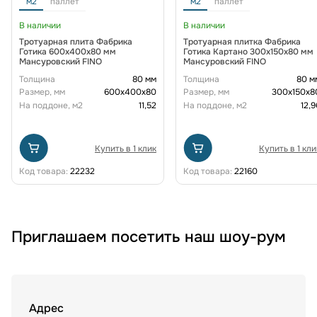
м2
паллет
м2
паллет
В наличии
В наличии
Тротуарная плита Фабрика
Тротуарная плитка Фабрика
Готика 600х400х80 мм
Готика Картано 300х150х80 мм
Мансуровский FINO
Мансуровский FINO
Толщина
80 мм
Толщина
80 м
Размер, мм
600х400х80
Размер, мм
300х150х8
На поддоне, м2
11,52
На поддоне, м2
12,9
Купить в 1 клик
Купить в 1 кли
Код товара:
22232
Код товара:
22160
Приглашаем посетить наш шоу-рум
Адрес