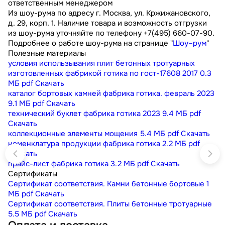
ответственным менеджером
Из шоу-рума по адресу г. Москва, ул. Кржижановского,
д. 29, корп. 1. Наличие товара и возможность отгрузки
из шоу-рума уточняйте по телефону +7(495) 660-07-90.
Подробнее о работе шоу-рума на странице "
Шоу–рум
"
Полезные материалы
условия использывания плит бетонных тротуарных
изготовленных фабрикой готика по гост-17608 2017
0.3
МБ
pdf
Скачать
каталог бортовых камней фабрика готика. февраль 2023
9.1 МБ
pdf
Скачать
технический буклет фабрика готика 2023
9.4 МБ
pdf
Скачать
коллекционные элементы мощения
5.4 МБ
pdf
Скачать
номенклатура продукции фабрика готика
2.2 МБ
pdf
Скачать
прайс-лист фабрика готика
3.2 МБ
pdf
Скачать
Сертификаты
Сертификат соответствия. Камни бетонные бортовые
1
МБ
pdf
Скачать
Сертификат соответствия. Плиты бетонные тротуарные
5.5 МБ
pdf
Скачать