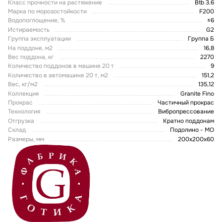
Класс прочности на растяжение
Btb 3.6
Марка по морозостойкости
F200
Водопоглощение, %
≤6
Истираемость
G2
Группа эксплуатации
Группа Б
На поддоне, м2
16,8
Вес поддона, кг
2270
Количество поддонов в машине 20 т
9
Количество в автомашине 20 т, м2
151,2
Вес, кг/м2
135,12
Коллекция
Granite Fino
Прокрас
Частичный прокрас
Технология
Вибропрессование
Отгрузка
Кратно поддонам
Склад
Подолино - МО
Размеры, мм
200х200х60