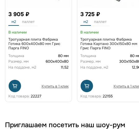
3 905 ₽
3 725 ₽
м2
паллет
м2
паллет
В наличии
В наличии
Тротуарная плита Фабрика
Тротуарная плитка Фабрика
Готика 600х400х80 мм Грис
Готика Картано 300х150х80 мм
Парга FINO
Грис Парга FINO
Толщина
80 мм
Толщина
80 м
Размер, мм
600х400х80
Размер, мм
300х150х8
На поддоне, м2
11,52
На поддоне, м2
12,9
Купить в 1 клик
Купить в 1 кли
Код товара:
22227
Код товара:
22155
Приглашаем посетить наш шоу-рум