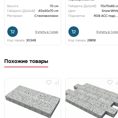
Высота
70 см
Габариты (ДxШxВ)
70x70x65 с
Габариты (ДxШxВ)
40x40x70 см
Цвет
Snow Whit
Материал
Стекловолокно
Подсветка
RGB ACC подсветка перезаряжаемая
Купить в 1 клик
Купить в 1 кли
Код товара:
30348
Код товара:
28818
Похожие товары