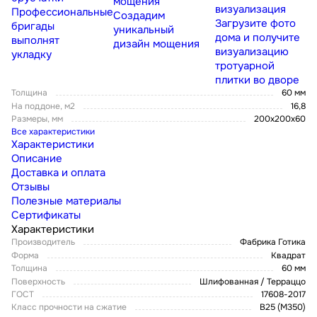
мощения
визуализация
Профессиональные
Создадим
Загрузите фото
бригады
уникальный
дома и получите
выполнят
дизайн мощения
визуализацию
укладку
тротуарной
плитки во дворе
Толщина
60 мм
На поддоне, м2
16,8
Размеры, мм
200х200х60
Все характеристики
Характеристики
Описание
Доставка и оплата
Отзывы
Полезные материалы
Сертификаты
Характеристики
Производитель
Фабрика Готика
Форма
Квадрат
Толщина
60 мм
Поверхность
Шлифованная / Терраццо
ГОСТ
17608-2017
Класс прочности на сжатие
В25 (М350)