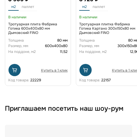
м2
паллет
м2
паллет
В наличии
В наличии
Тротуарная плита Фабрика
Тротуарная плитка Фабрика
Готика 600х400х80 мм
Готика Картано 300х150х80 мм
Дымовский FINO
Дымовский FINO
Толщина
80 мм
Толщина
80 м
Размер, мм
600х400х80
Размер, мм
300х150х8
На поддоне, м2
11,52
На поддоне, м2
12,9
Купить в 1 клик
Купить в 1 кли
Код товара:
22229
Код товара:
22157
Приглашаем посетить наш шоу-рум