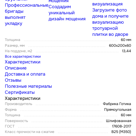
мощения
визуализация
Профессиональные
Создадим
Загрузите фото
бригады
уникальный
дома и получите
выполнят
дизайн мощения
визуализацию
укладку
тротуарной
плитки во дворе
Толщина
60 мм
Размер, мм
600х200х60
На поддоне, м2
13,44
Все характеристики
Характеристики
Описание
Доставка и оплата
Отзывы
Полезные материалы
Сертификаты
Характеристики
Производитель
Фабрика Готика
Форма
Прямоугольная
Толщина
60 мм
Поверхность
Шлифованная
ГОСТ
17608-2017
Класс прочности на сжатие
В25 (М350)