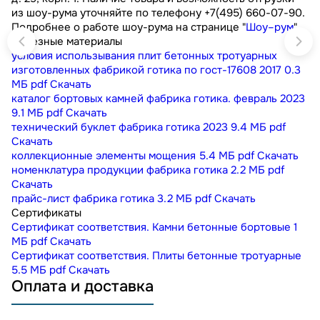
из шоу-рума уточняйте по телефону +7(495) 660-07-90.
Подробнее о работе шоу-рума на странице "
Шоу–рум
"
Полезные материалы
условия использывания плит бетонных тротуарных
изготовленных фабрикой готика по гост-17608 2017
0.3
МБ
pdf
Скачать
каталог бортовых камней фабрика готика. февраль 2023
9.1 МБ
pdf
Скачать
технический буклет фабрика готика 2023
9.4 МБ
pdf
Скачать
коллекционные элементы мощения
5.4 МБ
pdf
Скачать
номенклатура продукции фабрика готика
2.2 МБ
pdf
Скачать
прайс-лист фабрика готика
3.2 МБ
pdf
Скачать
Сертификаты
Сертификат соответствия. Камни бетонные бортовые
1
МБ
pdf
Скачать
Сертификат соответствия. Плиты бетонные тротуарные
5.5 МБ
pdf
Скачать
Оплата и доставка