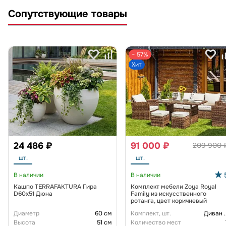
Сопутствующие товары
− 57%
Хит
24 486 ₽
91 000 ₽
209 900 
шт.
шт.
В наличии
В наличии
Кашпо TERRAFAKTURA Гира
Комплект мебели Zoya Royal
D60х51 Дюна
Family из искусственного
ротанга, цвет коричневый
Диаметр
60 см
Комплект, шт.
Диван
.
Высота
51 см
Количество мест