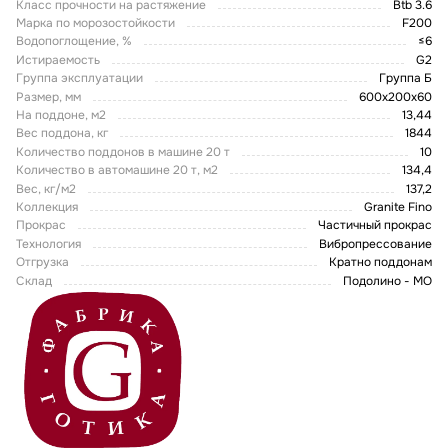
Класс прочности на растяжение
Btb 3.6
Марка по морозостойкости
F200
Водопоглощение, %
≤6
Истираемость
G2
Группа эксплуатации
Группа Б
Размер, мм
600х200х60
На поддоне, м2
13,44
Вес поддона, кг
1844
Количество поддонов в машине 20 т
10
Количество в автомашине 20 т, м2
134,4
Вес, кг/м2
137,2
Коллекция
Granite Fino
Прокрас
Частичный прокрас
Технология
Вибропрессование
Отгрузка
Кратно поддонам
Склад
Подолино - МО