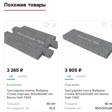
Похожие товары
3 265 ₽
3 905 ₽
м2
паллет
м2
паллет
В наличии
Под заказ
Тротуарная плитка Фабрика
Тротуарная плита Фабрика
Готика Картано 300х150х60 мм
Готика 900х300х80 мм Белла
Белла Уайт FINO
Уайт FINO
Толщина
60 мм
Толщина
80 м
На поддоне, м2
15,12
Размер, мм
900x300x8