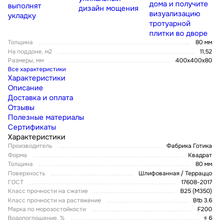
дома и получите
выполнят
дизайн мощения
визуализацию
укладку
тротуарной
плитки во дворе
Толщина
80 мм
На поддоне, м2
11,52
Размеры, мм
400х400х80
Все характеристики
Характеристики
Описание
Доставка и оплата
Отзывы
Полезные материалы
Сертификаты
Характеристики
Производитель
Фабрика Готика
Форма
Квадрат
Толщина
80 мм
Поверхность
Шлифованная / Терраццо
ГОСТ
17608-2017
Класс прочности на сжатие
В25 (М350)
Класс прочности на растяжение
Btb 3.6
Марка по морозостойкости
F200
Водопоглощение, %
≤ 6