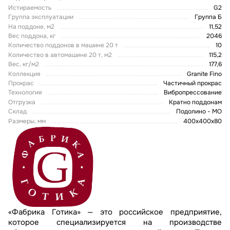
Истираемость
G2
Группа эксплуатации
Группа Б
На поддоне, м2
11,52
Вес поддона, кг
2046
Количество поддонов в машине 20 т
10
Количество в автомашине 20 т, м2
115,2
Вес, кг/м2
177,6
Коллекция
Granite Fino
Прокрас
Частичный прокрас
Технология
Вибропрессование
Отгрузка
Кратно поддонам
Склад
Подолино - МО
Размеры, мм
400х400х80
«Фабрика Готика» — это российское предприятие,
которое специализируется на производстве