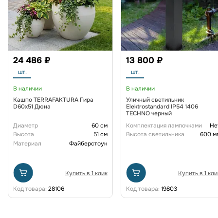
24 486 ₽
13 800 ₽
шт.
шт.
В наличии
В наличии
Кашпо TERRAFAKTURA Гира
Уличный светильник
D60х51 Дюна
Elektrostandard IP54 1406
TECHNO черный
Диаметр
60 см
Комплектация лампочками
Не
Высота
51 см
Высота светильника
600 м
Материал
Файберстоун
Купить в 1 клик
Купить в 1 кли
Код товара:
28106
Код товара:
19803