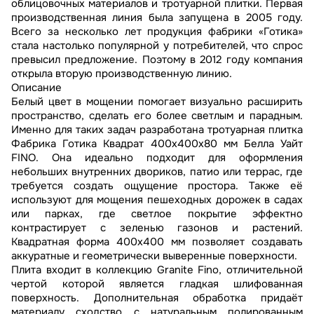
облицовочных материалов и тротуарной плитки. Первая
производственная линия была запущена в 2005 году.
Всего за несколько лет продукция фабрики «Готика»
стала настолько популярной у потребителей, что спрос
превысил предложение. Поэтому в 2012 году компания
открыла вторую производственную линию.
Описание
Белый цвет в мощении помогает визуально расширить
пространство, сделать его более светлым и парадным.
Именно для таких задач разработана тротуарная плитка
Фабрика Готика Квадрат 400х400х80 мм Белла Уайт
FINO. Она идеально подходит для оформления
небольших внутренних двориков, патио или террас, где
требуется создать ощущение простора. Также её
используют для мощения пешеходных дорожек в садах
или парках, где светлое покрытие эффектно
контрастирует с зеленью газонов и растений.
Квадратная форма 400х400 мм позволяет создавать
аккуратные и геометрически выверенные поверхности.
Плита входит в коллекцию Granite Fino, отличительной
чертой которой является гладкая шлифованная
поверхность. Дополнительная обработка придаёт
материалу сходство с натуральным полированным