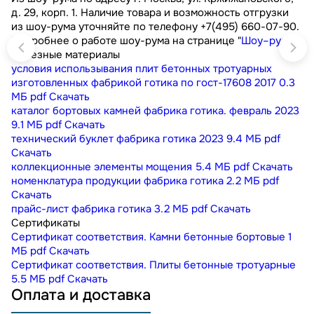
д. 29, корп. 1. Наличие товара и возможность отгрузки
из шоу-рума уточняйте по телефону +7(495) 660-07-90.
Подробнее о работе шоу-рума на странице "
Шоу–рум
"
Полезные материалы
условия использывания плит бетонных тротуарных
изготовленных фабрикой готика по гост-17608 2017
0.3
МБ
pdf
Скачать
каталог бортовых камней фабрика готика. февраль 2023
9.1 МБ
pdf
Скачать
технический буклет фабрика готика 2023
9.4 МБ
pdf
Скачать
коллекционные элементы мощения
5.4 МБ
pdf
Скачать
номенклатура продукции фабрика готика
2.2 МБ
pdf
Скачать
прайс-лист фабрика готика
3.2 МБ
pdf
Скачать
Сертификаты
Сертификат соответствия. Камни бетонные бортовые
1
МБ
pdf
Скачать
Сертификат соответствия. Плиты бетонные тротуарные
5.5 МБ
pdf
Скачать
Оплата и доставка