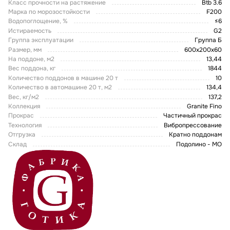
Класс прочности на растяжение
Btb 3.6
Марка по морозостойкости
F200
Водопоглощение, %
≤6
Истираемость
G2
Группа эксплуатации
Группа Б
Размер, мм
600х200х60
На поддоне, м2
13,44
Вес поддона, кг
1844
Количество поддонов в машине 20 т
10
Количество в автомашине 20 т, м2
134,4
Вес, кг/м2
137,2
Коллекция
Granite Fino
Прокрас
Частичный прокрас
Технология
Вибропрессование
Отгрузка
Кратно поддонам
Склад
Подолино - МО