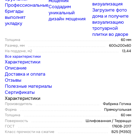
мощения
визуализация
Профессиональные
Создадим
Загрузите фото
бригады
уникальный
дома и получите
выполнят
дизайн мощения
визуализацию
укладку
тротуарной
плитки во дворе
Толщина
60 мм
Размер, мм
600х200х60
На поддоне, м2
13,44
Все характеристики
Характеристики
Описание
Доставка и оплата
Отзывы
Полезные материалы
Сертификаты
Характеристики
Производитель
Фабрика Готика
Форма
Прямоугольная
Толщина
60 мм
Поверхность
Шлифованная / Терраццо
ГОСТ
17608-2017
Класс прочности на сжатие
В25 (М350)