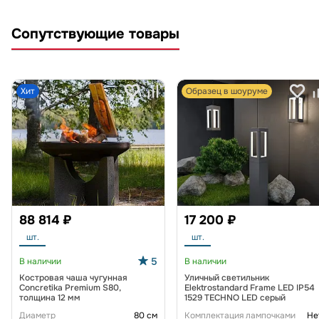
Сопутствующие товары
Хит
Образец в шоуруме
88 814 ₽
17 200 ₽
шт.
шт.
5
В наличии
В наличии
Костровая чаша чугунная
Уличный светильник
Concretika Premium S80,
Elektrostandard Frame LED IP54
толщина 12 мм
1529 TECHNO LED серый
Диаметр
80 см
Комплектация лампочками
Не