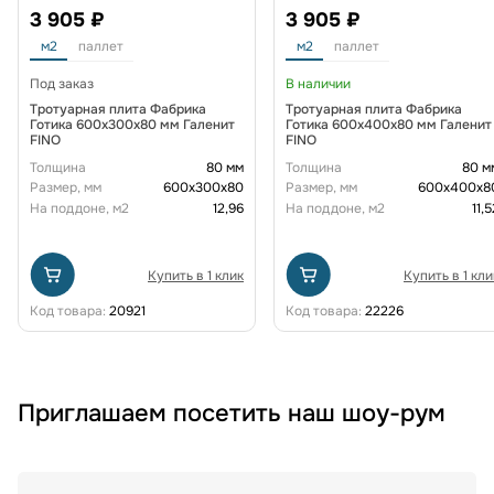
3 905 ₽
3 905 ₽
м2
паллет
м2
паллет
Под заказ
В наличии
Тротуарная плита Фабрика
Тротуарная плита Фабрика
Готика 600x300x80 мм Галенит
Готика 600х400х80 мм Галенит
FINO
FINO
Толщина
80 мм
Толщина
80 м
Размер, мм
600х300х80
Размер, мм
600х400х8
На поддоне, м2
12,96
На поддоне, м2
11,5
Купить в 1 клик
Купить в 1 кли
Код товара:
20921
Код товара:
22226
Приглашаем посетить наш шоу-рум