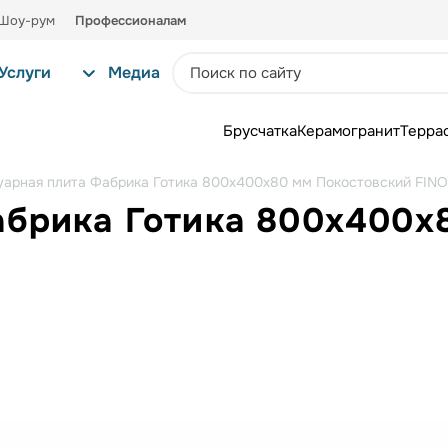
Шоу-рум
Профессионалам
Услуги
Медиа
Брусчатка
Керамогранит
Терра
уарная плита Фабрика Готика 800х400х80 мм Покостовский FINO
абрика Готика 800х400х