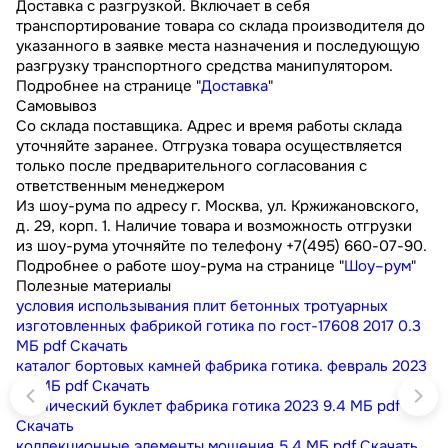
Доставка с разгрузкой. Включает в себя
транспортирование товара со склада производителя до
указанного в заявке места назначения и последующую
разгрузку транспортного средства манипулятором.
Подробнее на странице "
Доставка
"
Самовывоз
Со склада поставщика. Адрес и время работы склада
уточняйте заранее. Отгрузка товара осуществляется
только после предварительного согласования с
ответственным менеджером
Из шоу-рума по адресу г. Москва, ул. Кржижановского,
д. 29, корп. 1. Наличие товара и возможность отгрузки
из шоу-рума уточняйте по телефону +7(495) 660-07-90.
Подробнее о работе шоу-рума на странице "
Шоу–рум
"
Полезные материалы
условия использывания плит бетонных тротуарных
изготовленных фабрикой готика по гост-17608 2017
0.3
МБ
pdf
Скачать
каталог бортовых камней фабрика готика. февраль 2023
9.1 МБ
pdf
Скачать
технический буклет фабрика готика 2023
9.4 МБ
pdf
Скачать
коллекционные элементы мощения
5.4 МБ
pdf
Скачать