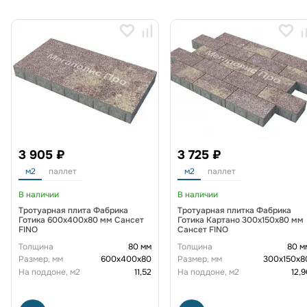
3 905 ₽
3 725 ₽
м2
паллет
м2
паллет
В наличии
В наличии
Тротуарная плита Фабрика
Тротуарная плитка Фабрика
Готика 600х400х80 мм Сансет
Готика Картано 300х150х80 мм
FINO
Сансет FINO
Толщина
80 мм
Толщина
80 м
Размер, мм
600х400х80
Размер, мм
300х150х8
На поддоне, м2
11,52
На поддоне, м2
12,9