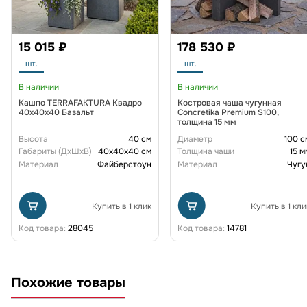
15 015 ₽
178 530 ₽
шт.
шт.
В наличии
В наличии
Кашпо TERRAFAKTURA Квадро
Костровая чаша чугунная
40x40x40 Базальт
Concretika Premium S100,
толщина 15 мм
Высота
40 см
Диаметр
100 с
Габариты (ДxШxВ)
40x40x40 см
Толщина чаши
15 м
Материал
Файберстоун
Материал
Чугу
Купить в 1 клик
Купить в 1 кли
Код товара:
28045
Код товара:
14781
Похожие товары