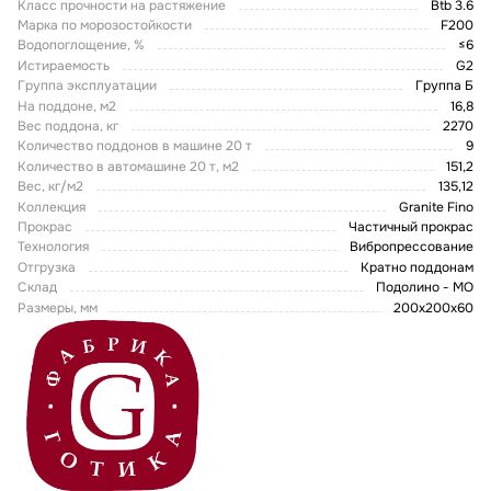
Класс прочности на растяжение
Btb 3.6
Марка по морозостойкости
F200
Водопоглощение, %
≤6
Истираемость
G2
Группа эксплуатации
Группа Б
На поддоне, м2
16,8
Вес поддона, кг
2270
Количество поддонов в машине 20 т
9
Количество в автомашине 20 т, м2
151,2
Вес, кг/м2
135,12
Коллекция
Granite Fino
Прокрас
Частичный прокрас
Технология
Вибропрессование
Отгрузка
Кратно поддонам
Склад
Подолино - МО
Размеры, мм
200х200х60