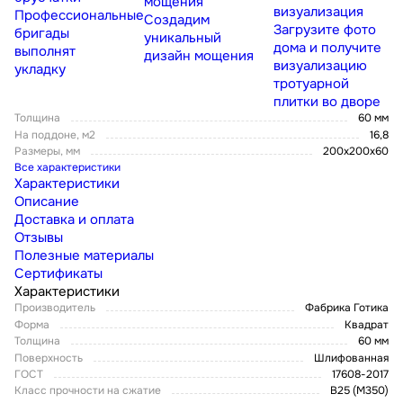
мощения
визуализация
Профессиональные
Создадим
Загрузите фото
бригады
уникальный
дома и получите
выполнят
дизайн мощения
визуализацию
укладку
тротуарной
плитки во дворе
Толщина
60 мм
На поддоне, м2
16,8
Размеры, мм
200х200х60
Все характеристики
Характеристики
Описание
Доставка и оплата
Отзывы
Полезные материалы
Сертификаты
Характеристики
Производитель
Фабрика Готика
Форма
Квадрат
Толщина
60 мм
Поверхность
Шлифованная
ГОСТ
17608-2017
Класс прочности на сжатие
В25 (М350)